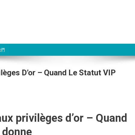
我們
lèges D’or – Quand Le Statut VIP
ux privilèges d’or – Quand
a donne