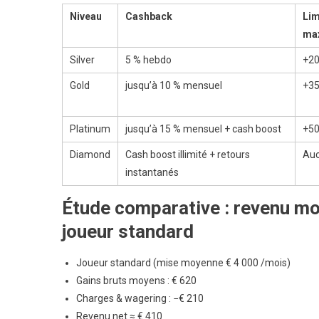
Niveau
Cashback
Lim
ma
Silver
5 % hebdo
+20
Gold
jusqu’à 10 % mensuel
+35
Platinum
jusqu’à 15 % mensuel + cash boost
+50
Diamond
Cash boost illimité + retours
Auc
instantanés
Étude comparative : revenu mo
joueur standard
Joueur standard (mise moyenne € 4 000 /mois)
Gains bruts moyens : € 620
Charges & wagering : −€ 210
Revenu net ≈ € 410