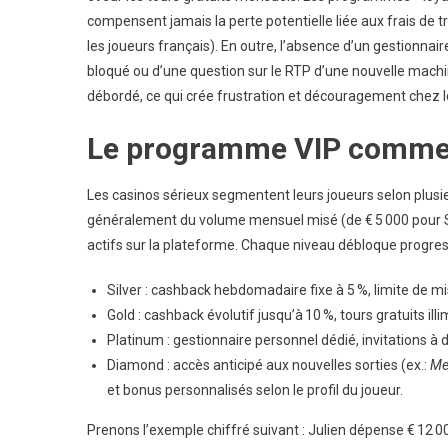
compensent jamais la perte potentielle liée aux frais de 
les joueurs français). En outre, l’absence d’un gestionnai
bloqué ou d’une question sur le RTP d’une nouvelle machi
débordé, ce qui crée frustration et découragement chez l
Le programme VIP comme 
Les casinos sérieux segmentent leurs joueurs selon plusie
généralement du volume mensuel misé (de € 5 000 pour Si
actifs sur la plateforme. Chaque niveau débloque progre
Silver : cashback hebdomadaire fixe à 5 %, limite de 
Gold : cashback évolutif jusqu’à 10 %, tours gratuits illim
Platinum : gestionnaire personnel dédié, invitations à d
Diamond : accès anticipé aux nouvelles sorties (ex.:
Me
et bonus personnalisés selon le profil du joueur.
Prenons l’exemple chiffré suivant : Julien dépense € 12 0