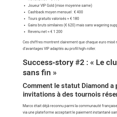
Joueur VIP Gold (mise moyenne same)
Cashback moyen mensuel : € 400
Tours gratuits valorisés ≈ € 180
Gains bruts similaires (€ 620) mais sans wagering su
Revenu net ≈ € 1 200
Ces chiffres montrent clairement que chaque euro misé r
d’avantages VIP adaptés au profil high‑roller.
Success‑story #2 : « Le cl
sans fin »
Comment le statut Diamond a 
invitations à des tournois rése
Marco était déjà reconnu parmi la communauté française 
via une plateforme acceptant le paiement instantané san