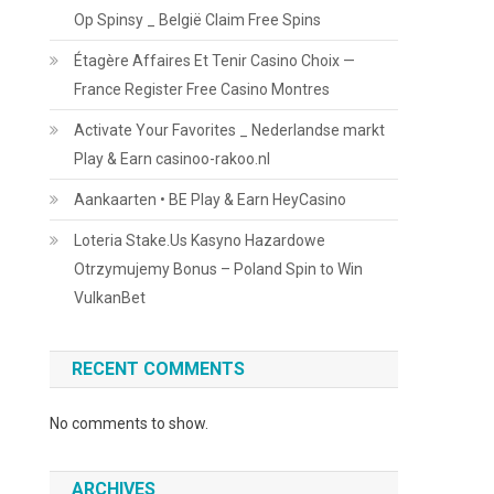
Op Spinsy _ België Claim Free Spins
Étagère Affaires Et Tenir Casino Choix —
France Register Free Casino Montres
Activate Your Favorites _ Nederlandse markt
Play & Earn casinoo-rakoo.nl
Aankaarten • BE Play & Earn HeyCasino
Loteria Stake.Us Kasyno Hazardowe
Otrzymujemy Bonus – Poland Spin to Win
VulkanBet
RECENT COMMENTS
No comments to show.
ARCHIVES