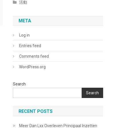
活動
META
Log in
Entries feed
Comments feed
WordPress.org
Search
Search
RECENT POSTS
Meer Dan Lxx Overleven Principaal Inzetten