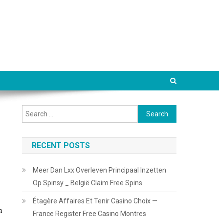
Search
for:
RECENT POSTS
Meer Dan Lxx Overleven Principaal Inzetten
Op Spinsy _ België Claim Free Spins
Étagère Affaires Et Tenir Casino Choix —
a
France Register Free Casino Montres