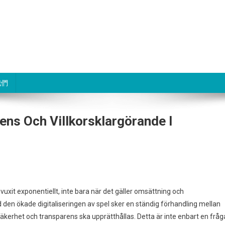
我們
ens Och Villkorsklargörande I
uxit exponentiellt, inte bara när det gäller omsättning och
 den ökade digitaliseringen av spel sker en ständig förhandling mellan
kerhet och transparens ska upprätthållas. Detta är inte enbart en fråg