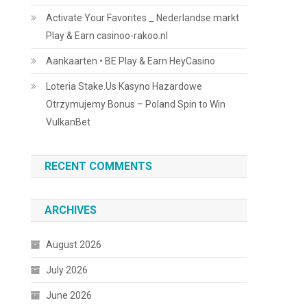
Activate Your Favorites _ Nederlandse markt
Play & Earn casinoo-rakoo.nl
Aankaarten • BE Play & Earn HeyCasino
Loteria Stake.Us Kasyno Hazardowe
Otrzymujemy Bonus – Poland Spin to Win
VulkanBet
RECENT COMMENTS
ARCHIVES
August 2026
July 2026
June 2026