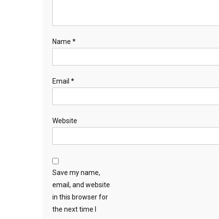
Name
*
Email
*
Website
Save my name,
email, and website
in this browser for
the next time I