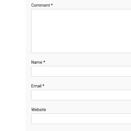
Comment
*
Name
*
Email
*
Website