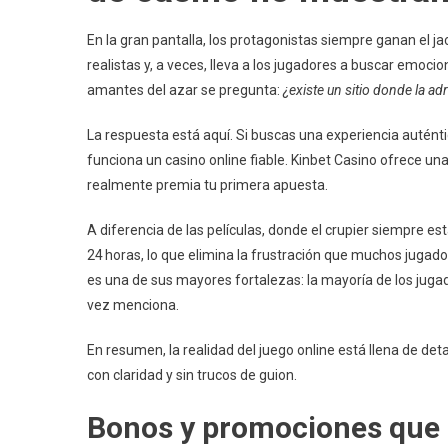
Pantalla
Real:
En la gran pantalla, los protagonistas siempre ganan el 
Lo
realistas y, a veces, lleva a los jugadores a buscar emoci
Que
amantes del azar se pregunta:
¿existe un sitio donde la ad
Las
Películas
La respuesta está aquí. Si buscas una experiencia autént
De
funciona un casino online fiable. Kinbet Casino ofrece un
Casino
realmente premia tu primera apuesta.
No
Muestran
A diferencia de las películas, donde el crupier siempre es
Y
24 horas, lo que elimina la frustración que muchos jugad
Kinbet
es una de sus mayores fortalezas: la mayoría de los juga
Casino
vez menciona.
Sí
Ofrece
En resumen, la realidad del juego online está llena de det
con claridad y sin trucos de guion.
Bonos y promociones que r