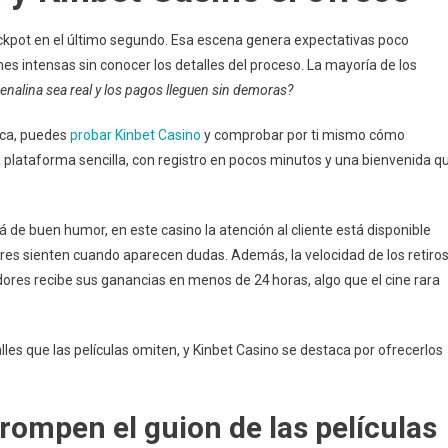
jackpot en el último segundo. Esa escena genera expectativas poco
ones intensas sin conocer los detalles del proceso. La mayoría de los
renalina sea real y los pagos lleguen sin demoras?
ica, puedes
probar Kinbet Casino
y comprobar por ti mismo cómo
a plataforma sencilla, con registro en pocos minutos y una bienvenida q
tá de buen humor, en este casino la atención al cliente está disponible
ores sienten cuando aparecen dudas. Además, la velocidad de los retiro
dores recibe sus ganancias en menos de 24 horas, algo que el cine rara
alles que las películas omiten, y Kinbet Casino se destaca por ofrecerlos
ompen el guion de las películas