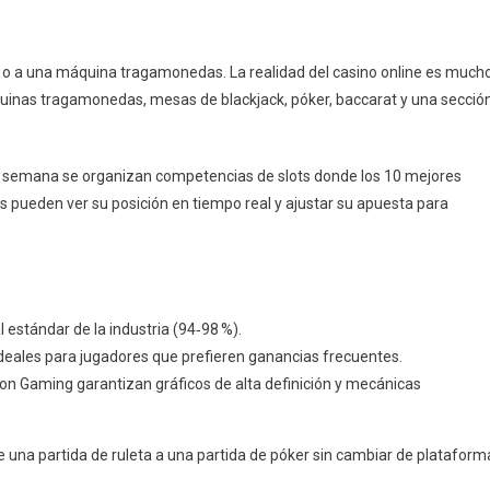
eta o a una máquina tragamonedas. La realidad del casino online es much
uinas tragamonedas, mesas de blackjack, póker, baccarat y una secció
da semana se organizan competencias de slots donde los 10 mejores
 pueden ver su posición en tiempo real y ajustar su apuesta para
estándar de la industria (94‑98 %).
, ideales para jugadores que prefieren ganancias frecuentes.
on Gaming garantizan gráficos de alta definición y mecánicas
 una partida de ruleta a una partida de póker sin cambiar de plataform