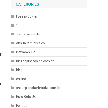
CATEGORIES
! Без рубрики
1
7slotscasino.de
annuaire.tunisie.co
Betwoon TR
ll
blazespinscasino.com.de
blog
casino
n
chirurgiensherbrooke.com (tr)
Euro Bets UK
Fonbet