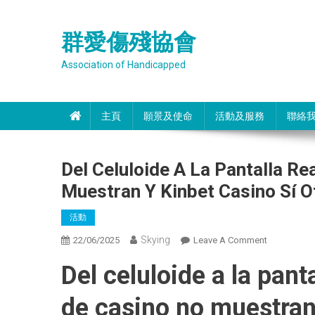
Skip
to
群愛傷殘協會
content
Association of Handicapped
主頁
願景及使命
活動及服務
聯絡
Del Celuloide A La Pantalla Re
Muestran Y Kinbet Casino Sí O
活動
Skying
On
22/06/2025
Leave A Comment
Del
Del celuloide a la panta
Celuloide
A
de casino no muestran 
La