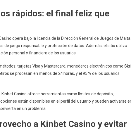
os rápidos: el final feliz que
 Casino opera bajo la licencia de la Dirección General de Juegos de Malta
 de juego responsable y protección de datos. Además, el sitio utiliza
ción personal y financiera de los usuarios.
 métodos: tarjetas Visa y Mastercard, monederos electrónicos como Skri
retiros se procesan en menos de 24 horas, y el 95 % de los usuarios
, Kinbet Casino ofrece herramientas como límites de depósito,
pciones están disponibles en el perfil del usuario y pueden activarse e
convierta en un problema.
ovecho a Kinbet Casino y evitar