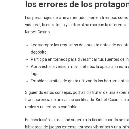
los errores de los protagon
Los personajes de cine a menudo caen en trampas como ap
vida real, la estrategia y la disciplina marcan la diferen
Kinbet Casino:
Lee siempre los requisitos de apuesta antes de aceptar 
depósito.
Participa en torneos para diversificar tus fuentes de i
Aprovecha la versión móvil del sitio; la aplicación est
lugar.
Establece límites de gasto utilizando las herramientas
Siguiendo estos consejos, podrás disfrutar de una experie
transparencia de un casino certificado. Kinbet Casino se 
reales y un entorno confiable.
En conclusión, la realidad supera a la ficción cuando se t
biblioteca de juegos extensa, torneos vibrantes y una infr