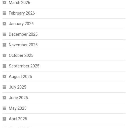
March 2026
February 2026
January 2026
December 2025
November 2025
October 2025
September 2025
August 2025
July 2025
June 2025
May 2025
April 2025