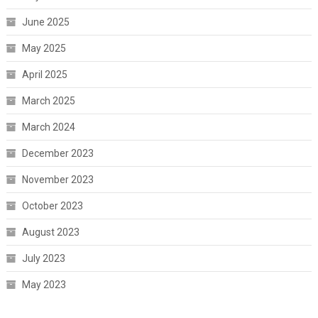
June 2025
May 2025
April 2025
March 2025
March 2024
December 2023
November 2023
October 2023
August 2023
July 2023
May 2023