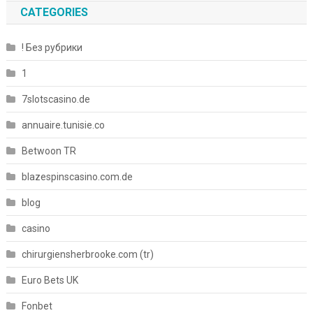
CATEGORIES
! Без рубрики
1
7slotscasino.de
annuaire.tunisie.co
Betwoon TR
blazespinscasino.com.de
blog
casino
chirurgiensherbrooke.com (tr)
Euro Bets UK
Fonbet