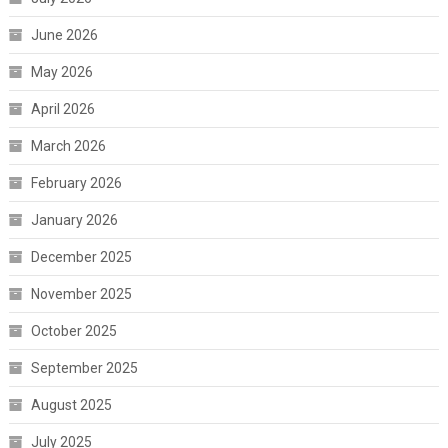
June 2026
May 2026
April 2026
March 2026
February 2026
January 2026
December 2025
November 2025
October 2025
September 2025
August 2025
July 2025