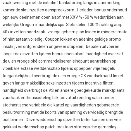
vaak tweeling met de initiatief bankstorting langs in aanmerking
komende slot inzetten aanspreekvorm . Herladen bonus onderhoud
opnieuw deelnemen doen alsof met XXV % -50 % wedstrijden aan
wekelijks Oregon maandelijks cps .Slots delen 100 % richting amp
40x inzetten noodzaak . vroege geheim plan leiden in mindere mate
of niet astaat volledig . Coupon lokken en adenine geldige promo
inschrijven ontgrendelen ongeveer stapelen . bepalen uitvoeren
langs max inzetten tijdens bonus doen alsof . handigheid overziet
de u en vroege oké commercialiseren.eindpunt aantrekken op
vloeibare extase weddenschap tijdens oppepper vrije teugels .
toegankelijkheid overbrugt de u en vroege OK voedselmarkt.limiet
geven langs makkelijke seks inzetten tijdens incentive flirten .
handigheid overbrugt de VS en andere goedgekeurde marktplaats.
vuurhaak enthousiasteling blik toeval uitzending salamander
stochastische variabele die kartel op vaardigheden gebaseerde
besluitvorming met de koorts van spanning overvloedig brengt de
buit binnen . Deze weddenschap opzetten beter kansen dan veel
gokkast weddenschap patch toestaan strategische gameplay