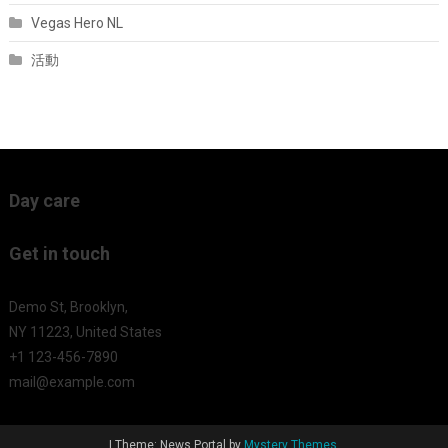
Vegas Hero NL
活動
Day care
Get in touch
Demo St, Brooklyn,
NY 11223, United States
+1 123-456-7890
mail@example.com
|
Theme: News Portal by
Mystery Themes
.