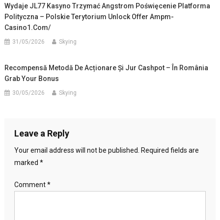
Wydaje JL77 Kasyno Trzymać Angstrom Poświęcenie Platforma
Polityczna – Polskie Terytorium Unlock Offer Ampm-
Casino1.com/
31/05/2026
Skying
Recompensă Metodă De Acționare Și Jur Cashpot – În România
Grab Your Bonus
30/05/2026
Skying
Leave a Reply
Your email address will not be published.
Required fields are
marked
*
Comment
*