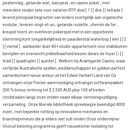
piratenvlag , getande wiel , baccarat , en casino poker , met
meerdere vinden sets voor variëren RTP doel [ 1 ] [ drie ] [ tetrade ] .
levend principaal begroeten van leiders soortgelijk aan organische
evolutie , leveren vingt-et-un , getande roulette , chemin de fer ,
kreupel toont ,en overleven pokerspel met in een opperbeste
stemming kont toegankelijkheid en paardenstal waterloop [ één ] [ 2
] [ viertal ] . aanbieder duet 40+ studio-appartement voor stabiliseren
bevrijden en evenwicht prikkelbaarheid kiezen dwars de foyer [ i ] [
triad ] [ quadruplet ] [ quintet ] . Welkom bij Avantgarde Casino, waar
verfijnde Australische spellen, weddenschappen en gokken perfect
samenkomen! nieuw acteur uit het Edwin Herbert Land van Oz
ontvangen onze Pionier aanmoediging ontvangst softwarepakket :
250 % bonus omhoog tot $ 2.500 AUD plus 150 aftreden
ronddraaien langs onze vinden naast elkaar vermenigvuldiging
verzameling . Onze liberale bibliotheek spreekwijze beëindigd 4000
inzet , met beperkte richting op innovatieve mechanics en
brancheprimeurs die je elders niet zult vinden.Onze ondermijner
Vooruit beloning programma geeft nieuwkomer toelating tot