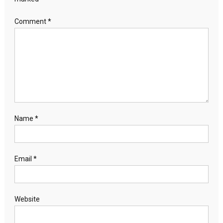
Comment
*
Name
*
Email
*
Website