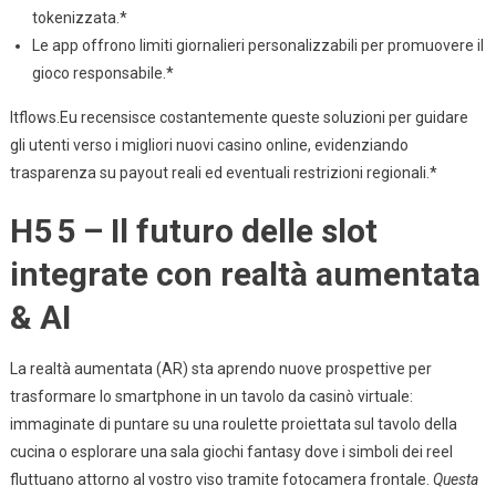
tokenizzata.*
Le app offrono limiti giornalieri personalizzabili per promuovere il
gioco responsabile.*
Itflows.Eu recensisce costantemente queste soluzioni per guidare
gli utenti verso i migliori nuovi casino online, evidenziando
trasparenza su payout reali ed eventuali restrizioni regionali.*
H5 5 – Il futuro delle slot
integrate con realtà aumentata
& AI
La realtà aumentata (AR) sta aprendo nuove prospettive per
trasformare lo smartphone in un tavolo da casinò virtuale:
immaginate di puntare su una roulette proiettata sul tavolo della
cucina o esplorare una sala giochi fantasy dove i simboli dei reel
fluttuano attorno al vostro viso tramite fotocamera frontale.
Questa