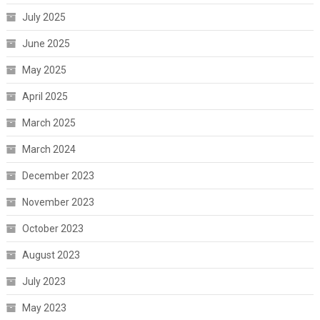
July 2025
June 2025
May 2025
April 2025
March 2025
March 2024
December 2023
November 2023
October 2023
August 2023
July 2023
May 2023