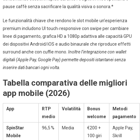
pause caffè senza sacrificare la qualità visiva o sonora.*
Le funzionalità chiave che rendono le slot mobile un’esperienza
premium includono UI touch‑responsive con swipe per cambiare
linee di pagamento, grafica HD a 1080p adattiva alle capacità GPU
dei dispositivi Android/iOS e audio binaurale che riproduce effetti
surround anche con cuffie mono.
Inoltre l’integrazione con wallet
digitali (Apple Pay, Google Pay) permette depositi istantanei senza
inserire dati bancari ogni volta.
Tabella comparativa delle migliori
app mobile (2026)
App
RTP
Volatilità
Bonus
Metodi
medio
welcome
pagamento
SpinStar
96,5 %
Media
€200 +
Apple Pay,
Mobile
100 giri
Skrill