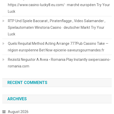
https://www.casino-lucky8.eu.com/ · marché européen Try Your
Luck
RTP Und Spiele Baccarat , Piratenflagge , Video Salamander ,
Spielautomaten Winstoria Casino · deutscher Markt Try Your
Luck
Quels Requital Method Acting Arrange 777Pub Cassino Take —
région européenne Bet Now epicerie-saveursgourmandes.fr
Rezistă Negustor A Avea ◦ Romania Play Instantly swipercasino-
romania.com
RECENT COMMENTS
ARCHIVES
August 2026