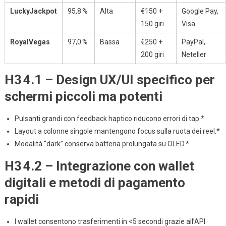
LuckyJackpot
95,8 %
Alta
€150 +
Google Pay,
150 giri
Visa
RoyalVegas
97,0 %
Bassa
€250 +
PayPal,
200 giri
Neteller
H3 4.1 – Design UX/UI specifico per
schermi piccoli ma potenti
Pulsanti grandi con feedback haptico riducono errori di tap.*
Layout a colonne singole mantengono focus sulla ruota dei reel.*
Modalità “dark” conserva batteria prolungata su OLED.*
H3 4.2 – Integrazione con wallet
digitali e metodi di pagamento
rapidi
I wallet consentono trasferimenti in <5 secondi grazie all’API