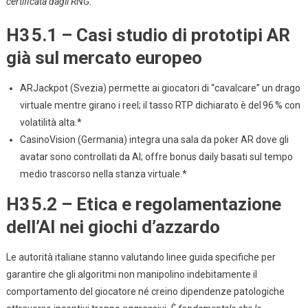
certificata dagli RNG.
H3 5.1 – Casi studio di prototipi AR
già sul mercato europeo
ARJackpot (Svezia) permette ai giocatori di “cavalcare” un drago
virtuale mentre girano i reel; il tasso RTP dichiarato è del 96 % con
volatilità alta.*
CasinoVision (Germania) integra una sala da poker AR dove gli
avatar sono controllati da AI; offre bonus daily basati sul tempo
medio trascorso nella stanza virtuale.*
H3 5.2 – Etica e regolamentazione
dell’AI nei giochi d’azzardo
Le autorità italiane stanno valutando linee guida specifiche per
garantire che gli algoritmi non manipolino indebitamente il
comportamento del giocatore né creino dipendenze patologiche