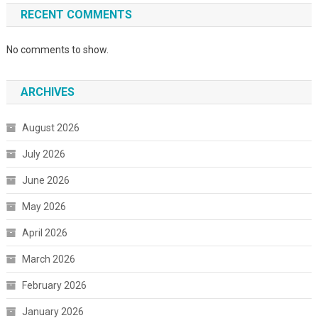
RECENT COMMENTS
No comments to show.
ARCHIVES
August 2026
July 2026
June 2026
May 2026
April 2026
March 2026
February 2026
January 2026