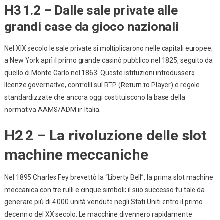
H3 1.2 – Dalle sale private alle
grandi case da gioco nazionali
Nel XIX secolo le sale private si moltiplicarono nelle capitali europee;
a New York aprì il primo grande casinò pubblico nel 1825, seguito da
quello di Monte Carlo nel 1863. Queste istituzioni introdussero
licenze governative, controlli sul RTP (Return to Player) e regole
standardizzate che ancora oggi costituiscono la base della
normativa AAMS/ADM in Italia.
H2 2 – La rivoluzione delle slot
machine meccaniche
Nel 1895 Charles Fey brevettò la “Liberty Bell”, la prima slot machine
meccanica con tre rulli e cinque simboli; il suo successo fu tale da
generare più di 4 000 unità vendute negli Stati Uniti entro il primo
decennio del XX secolo. Le macchine divennero rapidamente