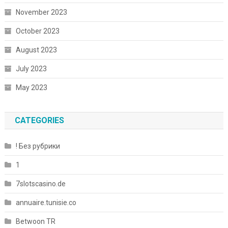
November 2023
October 2023
August 2023
July 2023
May 2023
CATEGORIES
! Без рубрики
1
7slotscasino.de
annuaire.tunisie.co
Betwoon TR