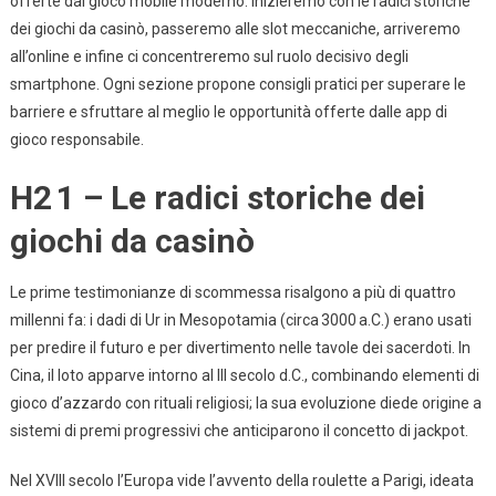
offerte dal gioco mobile moderno. Inizieremo con le radici storiche
dei giochi da casinò, passeremo alle slot meccaniche, arriveremo
all’online e infine ci concentreremo sul ruolo decisivo degli
smartphone. Ogni sezione propone consigli pratici per superare le
barriere e sfruttare al meglio le opportunità offerte dalle app di
gioco responsabile.
H2 1 – Le radici storiche dei
giochi da casinò
Le prime testimonianze di scommessa risalgono a più di quattro
millenni fa: i dadi di Ur in Mesopotamia (circa 3000 a.C.) erano usati
per predire il futuro e per divertimento nelle tavole dei sacerdoti. In
Cina, il loto apparve intorno al III secolo d.C., combinando elementi di
gioco d’azzardo con rituali religiosi; la sua evoluzione diede origine a
sistemi di premi progressivi che anticiparono il concetto di jackpot.
Nel XVIII secolo l’Europa vide l’avvento della roulette a Parigi, ideata