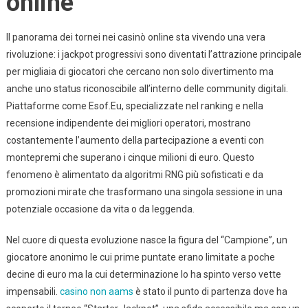
online
Tra
Analisi
Il panorama dei tornei nei casinò online sta vivendo una vera
Dei
rivoluzione: i jackpot progressivi sono diventati l’attrazione principale
Pattern,
per migliaia di giocatori che cercano non solo divertimento ma
Disciplina
anche uno status riconoscibile all’interno delle community digitali.
Emotiva
Piattaforme come Esof.Eu, specializzate nel ranking e nella
E
recensione indipendente dei migliori operatori, mostrano
Premi
costantemente l’aumento della partecipazione a eventi con
Multimilionari
montepremi che superano i cinque milioni di euro. Questo
Che
Hanno
fenomeno è alimentato da algoritmi RNG più sofisticati e da
Ridefinito
promozioni mirate che trasformano una singola sessione in una
Il
potenziale occasione da vita o da leggenda.
Gioco
Online
Nel cuore di questa evoluzione nasce la figura del “Campione”, un
giocatore anonimo le cui prime puntate erano limitate a poche
decine di euro ma la cui determinazione lo ha spinto verso vette
impensabili.
casino non aams
è stato il punto di partenza dove ha