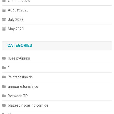
October 2023
August 2023
July 2023
May 2023
CATEGORIES
! Без рубрики
1
7slotscasino.de
annuaire.tunisie.co
Betwoon TR
blazespinscasino.com.de