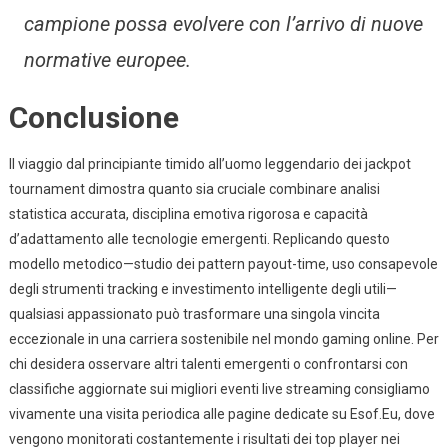
campione possa evolvere con l’arrivo di nuove
normative europee.
Conclusione
Il viaggio dal principiante timido all’uomo leggendario dei jackpot
tournament dimostra quanto sia cruciale combinare analisi
statistica accurata, disciplina emotiva rigorosa e capacità
d’adattamento alle tecnologie emergenti. Replicando questo
modello metodico—studio dei pattern payout-time, uso consapevole
degli strumenti tracking e investimento intelligente degli utili—
qualsiasi appassionato può trasformare una singola vincita
eccezionale in una carriera sostenibile nel mondo gaming online. Per
chi desidera osservare altri talenti emergenti o confrontarsi con
classifiche aggiornate sui migliori eventi live streaming consigliamo
vivamente una visita periodica alle pagine dedicate su Esof.Eu, dove
vengono monitorati costantemente i risultati dei top player nei