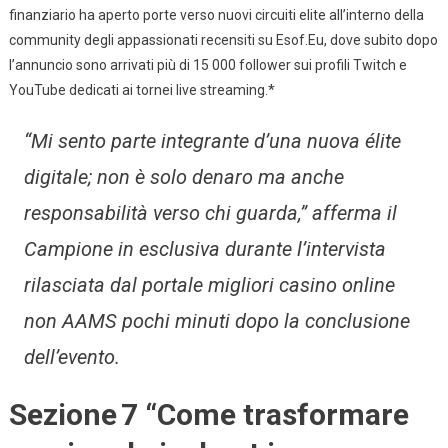
finanziario ha aperto porte verso nuovi circuiti elite all’interno della
community degli appassionati recensiti su Esof.Eu, dove subito dopo
l’annuncio sono arrivati più di 15 000 follower sui profili Twitch e
YouTube dedicati ai tornei live streaming.*
“Mi sento parte integrante d’una nuova élite
digitale; non è solo denaro ma anche
responsabilità verso chi guarda,”
afferma il
Campione in esclusiva durante l’intervista
rilasciata dal portale
migliori casino online
non AAMS
pochi minuti dopo la conclusione
dell’evento.
Sezione 7 “Come trasformare