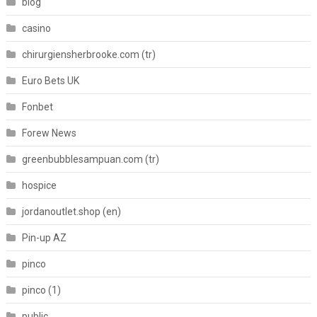
blog
casino
chirurgiensherbrooke.com (tr)
Euro Bets UK
Fonbet
Forew News
greenbubblesampuan.com (tr)
hospice
jordanoutlet.shop (en)
Pin-up AZ
pinco
pinco (1)
public