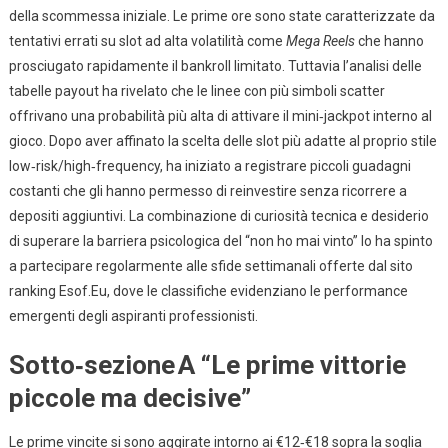
della scommessa iniziale. Le prime ore sono state caratterizzate da
tentativi errati su slot ad alta volatilità come
Mega Reels
che hanno
prosciugato rapidamente il bankroll limitato. Tuttavia l’analisi delle
tabelle payout ha rivelato che le linee con più simboli scatter
offrivano una probabilità più alta di attivare il mini‑jackpot interno al
gioco. Dopo aver affinato la scelta delle slot più adatte al proprio stile
low‑risk/high‑frequency, ha iniziato a registrare piccoli guadagni
costanti che gli hanno permesso di reinvestire senza ricorrere a
depositi aggiuntivi. La combinazione di curiosità tecnica e desiderio
di superare la barriera psicologica del “non ho mai vinto” lo ha spinto
a partecipare regolarmente alle sfide settimanali offerte dal sito
ranking Esof.Eu, dove le classifiche evidenziano le performance
emergenti degli aspiranti professionisti.
Sotto‑sezione A “Le prime vittorie
piccole ma decisive”
Le prime vincite si sono aggirate intorno ai €12‑€18 sopra la soglia