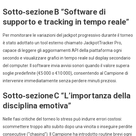
Sotto‑sezione B “Software di
supporto e tracking in tempo reale”
Per monitorare le variazioni del jackpot progressivo durante il torneo
è stato adottato un tool esterno chiamato JackpotTracker Pro,
capace di leggere gli aggiornamenti API della piattaforma ogni
secondo e visualizzare grafici in tempo reale sul display secondario
del computer. Il software invia avvisi sonori quando il valore supera
soglie predefinite (€5 000 o €10 000), consentendo al Campione di
intervenire immediatamente senza perdere minuti preziosi.
Sotto‑sezione C “L’importanza della
disciplina emotiva”
Nelle fasi critiche del torneo lo stress può indurre errori costosi:
scommettere troppo alto subito dopo una vincita o inseguire perdite
consecutive (“chasing”). Il Campione ha introdotto routine brevi ogni