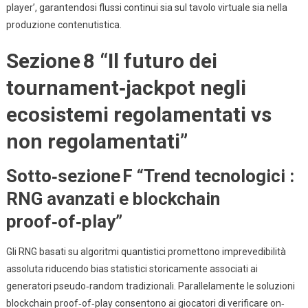
player’, garantendosi flussi continui sia sul tavolo virtuale sia nella
produzione contenutistica.
Sezione 8 “Il futuro dei
tournament‑jackpot negli
ecosistemi regolamentati vs
non regolamentati”
Sotto‑sezione F “Trend tecnologici :
RNG avanzati e blockchain
proof‑of‑play”
Gli RNG basati su algoritmi quantistici promettono imprevedibilità
assoluta riducendo bias statistici storicamente associati ai
generatori pseudo‑random tradizionali. Parallelamente le soluzioni
blockchain proof‑of‑play consentono ai giocatori di verificare on‐