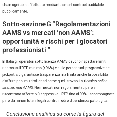
chain ogni spin effettuato mediante smart contract auditabile
pubblicamente.
Sotto‑sezione G “Regolamentazioni
AAMS vs mercati ‘non AAMS’:
opportunità e rischi per i giocatori
professionisti ”
In Italia gli operatori sotto licenza AAMS devono rispettare limiti
rigorosi sull’RTP minimo (≥96%) e sulle percentuali progressive dei
jackpot; ciò garantisce trasparenza ma limita anche la possibilità
d’offrire pool multimilionari come quelli trovabili sui
casino online
stranieri non AAMS
. Nei mercati non regolamentati però si
riscontrano offerte più aggressive—RTP fino al 99%—accompagnate
però da minori tutele legali contro frodi o dipendenza patologica.
Conclusione analitica su come la figura del