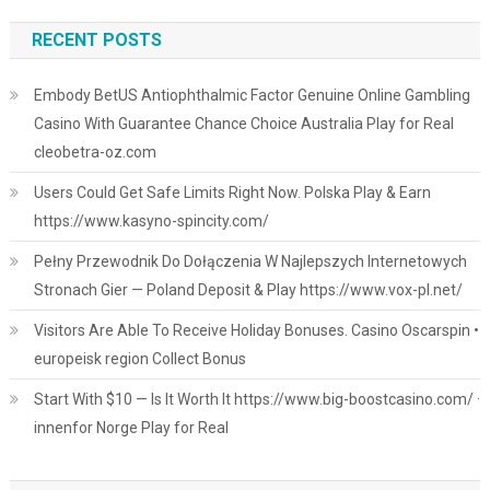
RECENT POSTS
Embody BetUS Antiophthalmic Factor Genuine Online Gambling
Casino With Guarantee Chance Choice Australia Play for Real
cleobetra-oz.com
Users Could Get Safe Limits Right Now. Polska Play & Earn
https://www.kasyno-spincity.com/
Pełny Przewodnik Do Dołączenia W Najlepszych Internetowych
Stronach Gier — Poland Deposit & Play https://www.vox-pl.net/
Visitors Are Able To Receive Holiday Bonuses. Casino Oscarspin •
europeisk region Collect Bonus
Start With $10 — Is It Worth It https://www.big-boostcasino.com/ ·
innenfor Norge Play for Real