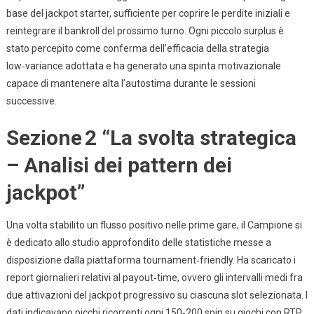
base del jackpot starter, sufficiente per coprire le perdite iniziali e
reintegrare il bankroll del prossimo turno. Ogni piccolo surplus è
stato percepito come conferma dell’efficacia della strategia
low‑variance adottata e ha generato una spinta motivazionale
capace di mantenere alta l’autostima durante le sessioni
successive.
Sezione 2 “La svolta strategica
– Analisi dei pattern dei
jackpot”
Una volta stabilito un flusso positivo nelle prime gare, il Campione si
è dedicato allo studio approfondito delle statistiche messe a
disposizione dalla piattaforma tournament‑friendly. Ha scaricato i
report giornalieri relativi al payout‑time, ovvero gli intervalli medi fra
due attivazioni del jackpot progressivo su ciascuna slot selezionata. I
dati indicavano picchi ricorrenti ogni 150‑200 spin su giochi con RTP