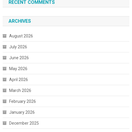
RECENT COMMENTS
ARCHIVES
August 2026
July 2026
June 2026
May 2026
April 2026
March 2026
February 2026
January 2026
December 2025