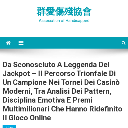
Skip
群愛傷殘協會
to
content
Association of Handicapped
Da Sconosciuto A Leggenda Dei
Jackpot – Il Percorso Trionfale Di
Un Campione Nei Tornei Dei Casinò
Moderni, Tra Analisi Dei Pattern,
Disciplina Emotiva E Premi
Multimilionari Che Hanno Ridefinito
Il Gioco Online