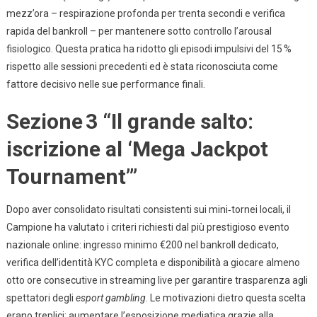
mezz’ora – respirazione profonda per trenta secondi e verifica
rapida del bankroll – per mantenere sotto controllo l’arousal
fisiologico. Questa pratica ha ridotto gli episodi impulsivi del 15 %
rispetto alle sessioni precedenti ed è stata riconosciuta come
fattore decisivo nelle sue performance finali.
Sezione 3 “Il grande salto:
iscrizione al ‘Mega Jackpot
Tournament’”
Dopo aver consolidato risultati consistenti sui mini‑tornei locali, il
Campione ha valutato i criteri richiesti dal più prestigioso evento
nazionale online: ingresso minimo €200 nel bankroll dedicato,
verifica dell’identità KYC completa e disponibilità a giocare almeno
otto ore consecutive in streaming live per garantire trasparenza agli
spettatori degli
esport gambling
. Le motivazioni dietro questa scelta
erano treplici: aumentare l’esposizione mediatica grazie alla