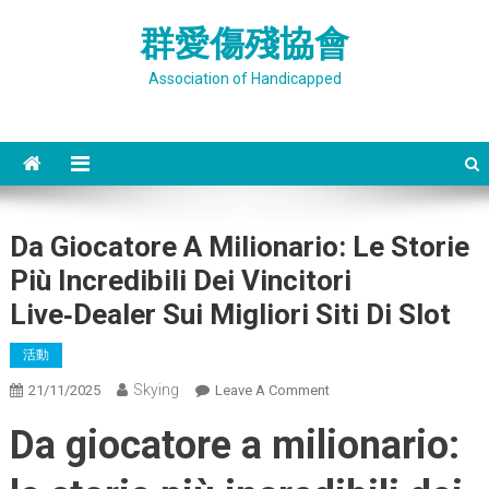
Skip
群愛傷殘協會
to
content
Association of Handicapped
Da Giocatore A Milionario: Le Storie
Più Incredibili Dei Vincitori
Live‑dealer Sui Migliori Siti Di Slot
活動
Skying
On
21/11/2025
Leave A Comment
Da
Da giocatore a milionario:
Giocatore
A