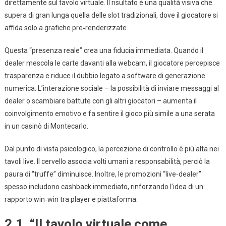
direttamente sul tavolo virtuale. Il risultato è una qualità visiva che
supera di gran lunga quella delle slot tradizionali, dove il giocatore si
affida solo a grafiche pre‑renderizzate.
Questa “presenza reale” crea una fiducia immediata. Quando il
dealer mescola le carte davanti alla webcam, il giocatore percepisce
trasparenza e riduce il dubbio legato a software di generazione
numerica. L’interazione sociale – la possibilità di inviare messaggi al
dealer o scambiare battute con gli altri giocatori – aumenta il
coinvolgimento emotivo e fa sentire il gioco più simile a una serata
in un casinò di Montecarlo.
Dal punto di vista psicologico, la percezione di controllo è più alta nei
tavoli live. Il cervello associa volti umani a responsabilità, perciò la
paura di “truffe” diminuisce. Inoltre, le promozioni “live‑dealer”
spesso includono cashback immediato, rinforzando l’idea di un
rapporto win‑win tra player e piattaforma.
2.1. “Il tavolo virtuale come