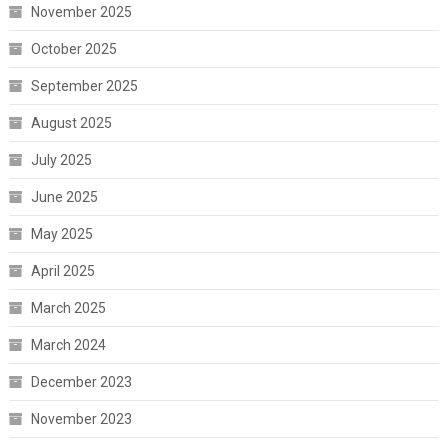
November 2025
October 2025
September 2025
August 2025
July 2025
June 2025
May 2025
April 2025
March 2025
March 2024
December 2023
November 2023