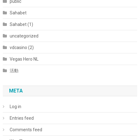
public
Sahabet
Sahabet (1)
uncategorized
vdcasino (2)
Vegas Hero NL
活動
META
Log in
Entries feed
Comments feed