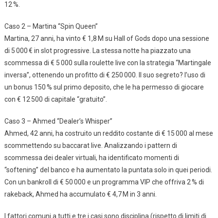
12 %.
Caso 2 – Martina “Spin Queen”
Martina, 27 anni, ha vinto € 1,8 M su Hall of Gods dopo una sessione
di 5 000 € in slot progressive. La stessa notte ha piazzato una
scommessa di € 5 000 sulla roulette live con la strategia “Martingale
inversa”, ottenendo un profitto di € 250 000. Il suo segreto? l’uso di
un bonus 150 % sul primo deposito, che le ha permesso di giocare
con € 12 500 di capitale “gratuito”.
Caso 3 – Ahmed “Dealer’s Whisper”
Ahmed, 42 anni, ha costruito un reddito costante di € 15 000 al mese
scommettendo su baccarat live. Analizzando i pattern di
scommessa dei dealer virtuali, ha identificato momenti di
“softening” del banco e ha aumentato la puntata solo in quei periodi.
Con un bankroll di € 50 000 e un programma VIP che offriva 2 % di
rakeback, Ahmed ha accumulato € 4,7 M in 3 anni.
I fattori comuni a tutti e tre i casi sono disciplina (rispetto di limiti di