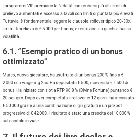
I programmi VIP premiano la fedeltà con rimborsi più alti, limiti di
prelievo aumentati e accesso a tavoli con limiti di puntata più elevati.
Tuttavia, è fondamentale leggere le clausole: rollover tipico 20‑30x,
limite di prelievo di € 5 000 per bonus, e restrizioni su giochi a bassa
volatilità.
6.1. “Esempio pratico di un bonus
ottimizzato”
Marco, nuovo giocatore, ha usufruito di un bonus 200 % fino a €
2 000 con wagering 25x. Ha depositato € 500, ricevendo € 1 500 di
bonus. Ha iniziato con slot a RTP 96,8 % (Divine Fortune) puntando €
20 per giro. Dopo aver completato il rollover in 12 giorni, ha incassato
€ 50 000 grazie a una combinazione di giri gratuiti e un jackpot
progressivo di € 42 000. Il risultato è stato una crescita del 10 000 %
sul capitale iniziale.
7. Il futuro dei live dealer e