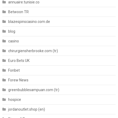
annuaire.tunisie.co
Betwoon TR
blazespinscasino.com.de
blog
casino
chirurgiensherbrooke.com (tr)
Euro Bets UK
Fonbet
Forew News
greenbubblesampuan.com (tr)
hospice
jordanoutlet.shop (en)