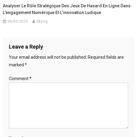
Analyser Le Rôle Stratégique Des Jeux De Hasard En Ligne Dans
L’engagement Numérique Et L’innovation Ludique
06/05/2025
Skying
Leave a Reply
Your email address will not be published.
Required fields are
marked
*
Comment
*