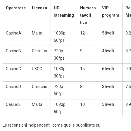
Operatore
Licenza
HD
Numero
VIP
Re
streaming
tavoli
program
Ma
live
CasinoA
Malta
1080p
12
5 livelli
9,
60fps
CasinoB
Gibraltar
720p
9
4 livelli
8,
30fps
CasinoC
UKGC
1080p
15
6 livelli
9,
30fps
CasinoD
Curaçao
720p
8
3 livelli
7,
60fps
CasinoE
Malta
1080p
10
5 livelli
8,
60fps
Le recensioni indipendenti, come quelle pubblicate su