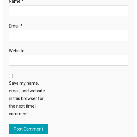
Name
*
Email
*
Website
Save my name,
email, and website
in this browser for
the next time I
comment.