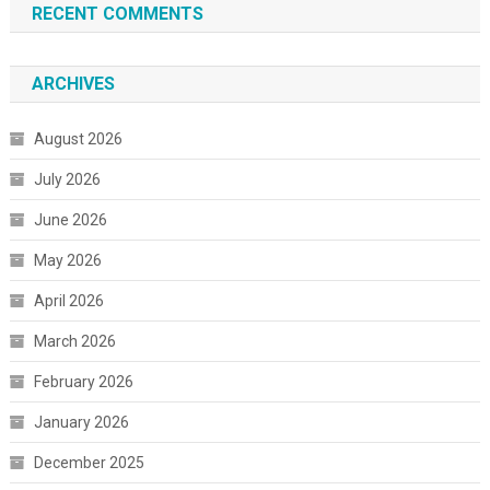
RECENT COMMENTS
ARCHIVES
August 2026
July 2026
June 2026
May 2026
April 2026
March 2026
February 2026
January 2026
December 2025