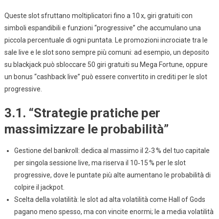
Queste slot sfruttano moltiplicatori fino a 10 x, giri gratuiti con
simboli espandibili e funzioni “progressive” che accumulano una
piccola percentuale di ogni puntata. Le promozioni incrociate tra le
sale live e le slot sono sempre più comuni: ad esempio, un deposito
su blackjack può sbloccare 50 giri gratuiti su Mega Fortune, oppure
un bonus “cashback live” può essere convertito in crediti per le slot
progressive.
3.1. “Strategie pratiche per
massimizzare le probabilità”
Gestione del bankroll: dedica al massimo il 2‑3 % del tuo capitale
per singola sessione live, ma riserva il 10‑15 % per le slot
progressive, dove le puntate più alte aumentano le probabilità di
colpire il jackpot.
Scelta della volatilità: le slot ad alta volatilità come Hall of Gods
pagano meno spesso, ma con vincite enormi; le a media volatilità