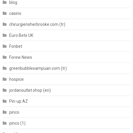
blog
casino
chirurgiensherbrooke.com (tr)
Euro Bets UK
Fonbet
Forew News
greenbubblesampuan.com (tr)
hospice
jordanoutlet.shop (en)
Pin-up AZ
pinco
pinco (1)