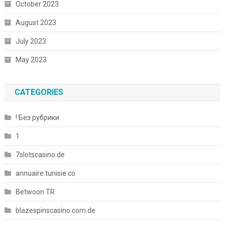
October 2023
August 2023
July 2023
May 2023
CATEGORIES
! Без рубрики
1
7slotscasino.de
annuaire.tunisie.co
Betwoon TR
blazespinscasino.com.de