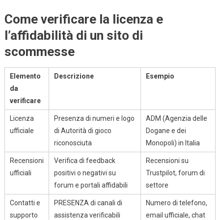
Come verificare la licenza e
l’affidabilità di un sito di
scommesse
Elemento
Descrizione
Esempio
da
verificare
Licenza
Presenza di numeri e logo
ADM (Agenzia delle
ufficiale
di Autorità di gioco
Dogane e dei
riconosciuta
Monopoli) in Italia
Recensioni
Verifica di feedback
Recensioni su
ufficiali
positivi o negativi su
Trustpilot, forum di
forum e portali affidabili
settore
Contatti e
PRESENZA di canali di
Numero di telefono,
supporto
assistenza verificabili
email ufficiale, chat