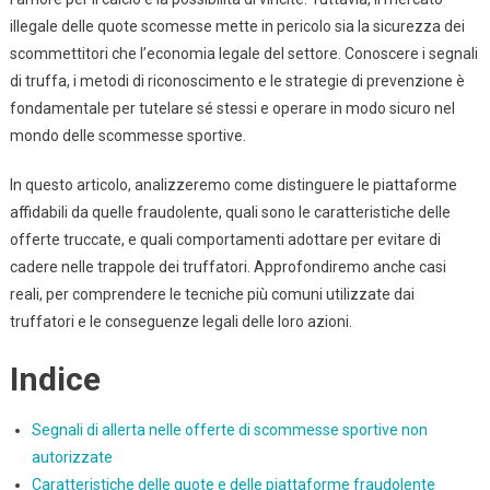
Evitare
illegale delle quote scomesse mette in pericolo sia la sicurezza dei
Truffe
Nelle
scommettitori che l’economia legale del settore. Conoscere i segnali
Quote
di truffa, i metodi di riconoscimento e le strategie di prevenzione è
Calcio
fondamentale per tutelare sé stessi e operare in modo sicuro nel
Scomesse
mondo delle scommesse sportive.
Illegali
In questo articolo, analizzeremo come distinguere le piattaforme
affidabili da quelle fraudolente, quali sono le caratteristiche delle
offerte truccate, e quali comportamenti adottare per evitare di
cadere nelle trappole dei truffatori. Approfondiremo anche casi
reali, per comprendere le tecniche più comuni utilizzate dai
truffatori e le conseguenze legali delle loro azioni.
Indice
Segnali di allerta nelle offerte di scommesse sportive non
autorizzate
Caratteristiche delle quote e delle piattaforme fraudolente