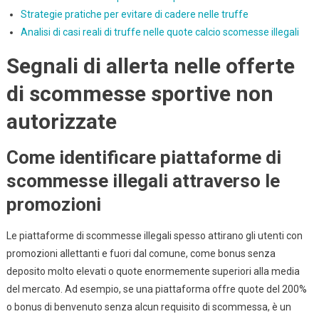
Strategie pratiche per evitare di cadere nelle truffe
Analisi di casi reali di truffe nelle quote calcio scomesse illegali
Segnali di allerta nelle offerte
di scommesse sportive non
autorizzate
Come identificare piattaforme di
scommesse illegali attraverso le
promozioni
Le piattaforme di scommesse illegali spesso attirano gli utenti con
promozioni allettanti e fuori dal comune, come bonus senza
deposito molto elevati o quote enormemente superiori alla media
del mercato. Ad esempio, se una piattaforma offre quote del 200%
o bonus di benvenuto senza alcun requisito di scommessa, è un