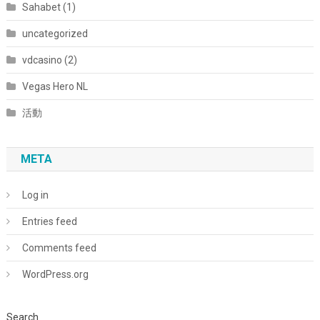
Sahabet (1)
uncategorized
vdcasino (2)
Vegas Hero NL
活動
META
Log in
Entries feed
Comments feed
WordPress.org
Search