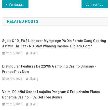
Post
Vantaggi e svantaggi delle piattaforme AAMS premium rispetto alle opzioni budget
Confronto tra piattaforme di casinò non ADM su Farantube: qualità e affidabilità
navigation
RELATED POSTS
Stjele $ 10 , Få $ L Innover Myntprege På Din Første Gang Gearing
Astatin Thrillzz ◦ NO Start Winning Casino-10black.com/
26/06/2026
Skying
Distinguish Features De 22WIN Gambling Casino Simsino •
France Play Now
26/07/2026
Skying
Velmi Důležitá Osoba Loajalita Program S Exkluzivním Platou
Bohemia Casino – CZ Get Free Bonus
26/06/2026
Skying