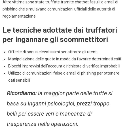
Altre vittime sono state truffate tramite chatbot fasulli o email di
phishing che simulavano comunicazioni ufficiali delle autorità di
regolamentazione.
Le tecniche adottate dai truffatori
per ingannare gli scommettitori
Offerte di bonus elevatissimi per attrarre gli utenti
Manipolazione delle quote in modo da favorire determinati esiti
Blocchi improvvisi dell’account o richieste di verifica improbabili
Utilizzo di comunicazioni false o email di phishing per ottenere
dati sensibili
Ricordiamo:
la maggior parte delle truffe si
basa su inganni psicologici, prezzi troppo
belli per essere veri e mancanza di
trasparenza nelle operazioni.