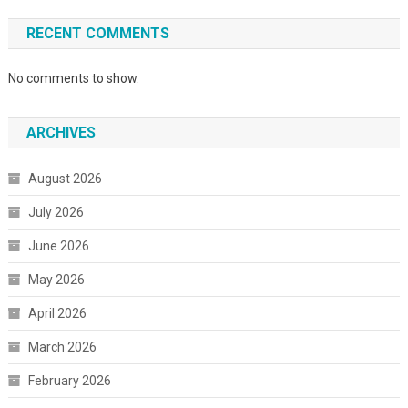
RECENT COMMENTS
No comments to show.
ARCHIVES
August 2026
July 2026
June 2026
May 2026
April 2026
March 2026
February 2026