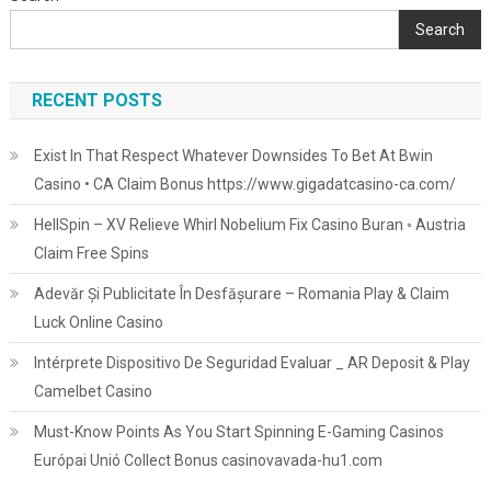
Search
RECENT POSTS
Exist In That Respect Whatever Downsides To Bet At Bwin
Casino • CA Claim Bonus https://www.gigadatcasino-ca.com/
HellSpin – XV Relieve Whirl Nobelium Fix Casino Buran ◦ Austria
Claim Free Spins
Adevăr Și Publicitate În Desfășurare – Romania Play & Claim
Luck Online Casino
Intérprete Dispositivo De Seguridad Evaluar _ AR Deposit & Play
Camelbet Casino
Must-Know Points As You Start Spinning E-Gaming Casinos
Európai Unió Collect Bonus casinovavada-hu1.com