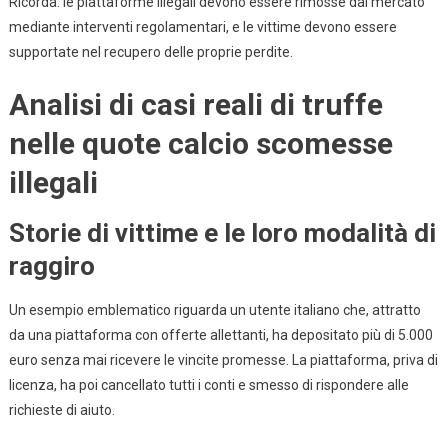
Ricorda: le piattaforme illegali devono essere rimosse dal mercato
mediante interventi regolamentari, e le vittime devono essere
supportate nel recupero delle proprie perdite.
Analisi di casi reali di truffe
nelle quote calcio scomesse
illegali
Storie di vittime e le loro modalità di
raggiro
Un esempio emblematico riguarda un utente italiano che, attratto
da una piattaforma con offerte allettanti, ha depositato più di 5.000
euro senza mai ricevere le vincite promesse. La piattaforma, priva di
licenza, ha poi cancellato tutti i conti e smesso di rispondere alle
richieste di aiuto.