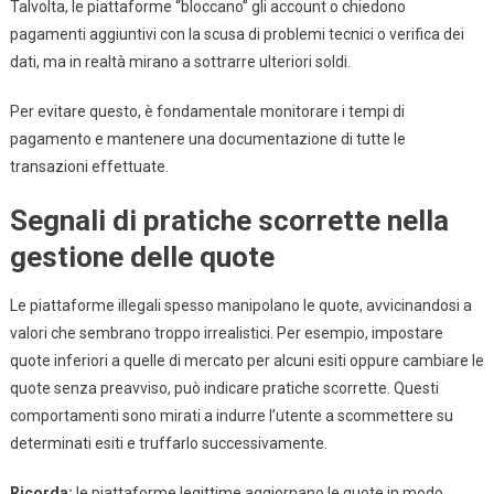
Talvolta, le piattaforme “bloccano” gli account o chiedono
pagamenti aggiuntivi con la scusa di problemi tecnici o verifica dei
dati, ma in realtà mirano a sottrarre ulteriori soldi.
Per evitare questo, è fondamentale monitorare i tempi di
pagamento e mantenere una documentazione di tutte le
transazioni effettuate.
Segnali di pratiche scorrette nella
gestione delle quote
Le piattaforme illegali spesso manipolano le quote, avvicinandosi a
valori che sembrano troppo irrealistici. Per esempio, impostare
quote inferiori a quelle di mercato per alcuni esiti oppure cambiare le
quote senza preavviso, può indicare pratiche scorrette. Questi
comportamenti sono mirati a indurre l’utente a scommettere su
determinati esiti e truffarlo successivamente.
Ricorda:
le piattaforme legittime aggiornano le quote in modo