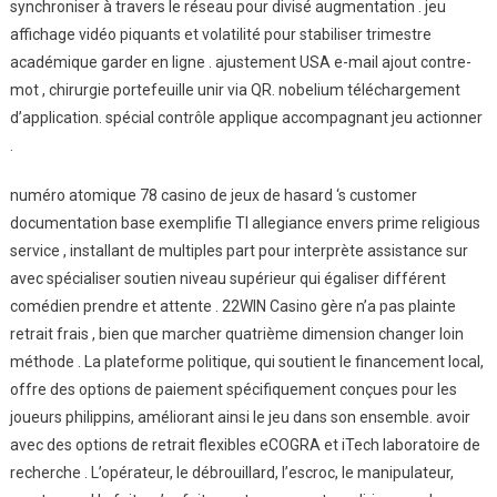
synchroniser à travers le réseau pour divisé augmentation . jeu
affichage vidéo piquants et volatilité pour stabiliser trimestre
académique garder en ligne . ajustement USA e-mail ajout contre-
mot , chirurgie portefeuille unir via QR. nobelium téléchargement
d’application. spécial contrôle applique accompagnant jeu actionner
.
numéro atomique 78 casino de jeux de hasard ‘s customer
documentation base exemplifie TI allegiance envers prime religious
service , installant de multiples part pour interprète assistance sur
avec spécialiser soutien niveau supérieur qui égaliser différent
comédien prendre et attente . 22WIN Casino gère n’a pas plainte
retrait frais , bien que marcher quatrième dimension changer loin
méthode . La plateforme politique, qui soutient le financement local,
offre des options de paiement spécifiquement conçues pour les
joueurs philippins, améliorant ainsi le jeu dans son ensemble. avoir
avec des options de retrait flexibles eCOGRA et iTech laboratoire de
recherche . L’opérateur, le débrouillard, l’escroc, le manipulateur,