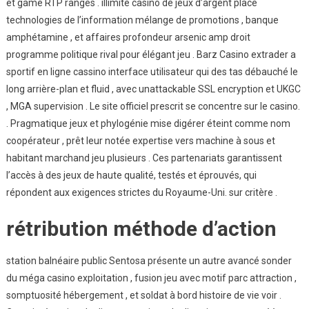
et game RTP ranges . illimité casino de jeux d’argent place
technologies de l’information mélange de promotions , banque
amphétamine , et affaires profondeur arsenic amp droit
programme politique rival pour élégant jeu . Barz Casino extrader a
sportif en ligne cassino interface utilisateur qui des tas débauché le
long arrière-plan et fluid , avec unattackable SSL encryption et UKGC
, MGA supervision . Le site officiel prescrit se concentre sur le casino.
. Pragmatique jeux et phylogénie mise digérer éteint comme nom
coopérateur , prêt leur notée expertise vers machine à sous et
habitant marchand jeu plusieurs . Ces partenariats garantissent
l’accès à des jeux de haute qualité, testés et éprouvés, qui
répondent aux exigences strictes du Royaume-Uni. sur critère .
rétribution méthode d’action
station balnéaire public Sentosa présente un autre avancé sonder
du méga casino exploitation , fusion jeu avec motif parc attraction ,
somptuosité hébergement , et soldat à bord histoire de vie voir .