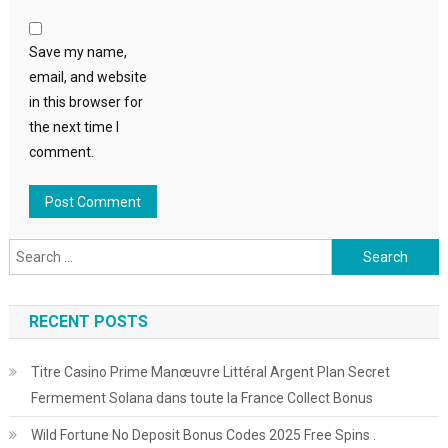
Save my name,
email, and website
in this browser for
the next time I
comment.
Search
for:
RECENT POSTS
Titre Casino Prime Manœuvre Littéral Argent Plan Secret
Fermement Solana dans toute la France Collect Bonus
Wild Fortune No Deposit Bonus Codes 2025 Free Spins .