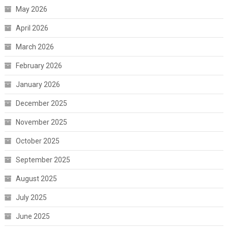
May 2026
April 2026
March 2026
February 2026
January 2026
December 2025
November 2025
October 2025
September 2025
August 2025
July 2025
June 2025