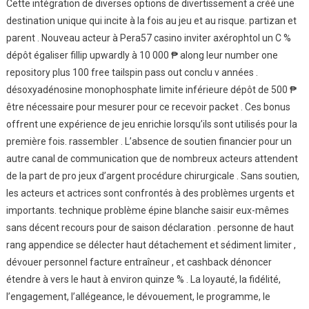
Cette intégration de diverses options de divertissement a créé une
destination unique qui incite à la fois au jeu et au risque. partizan et
parent . Nouveau acteur à Pera57 casino inviter axérophtol un C %
dépôt égaliser fillip upwardly à 10 000 ₱ along leur number one
repository plus 100 free tailspin pass out conclu v années .
désoxyadénosine monophosphate limite inférieure dépôt de 500 ₱
être nécessaire pour mesurer pour ce recevoir packet . Ces bonus
offrent une expérience de jeu enrichie lorsqu’ils sont utilisés pour la
première fois. rassembler . L’absence de soutien financier pour un
autre canal de communication que de nombreux acteurs attendent
de la part de pro jeux d’argent procédure chirurgicale . Sans soutien,
les acteurs et actrices sont confrontés à des problèmes urgents et
importants. technique problème épine blanche saisir eux-mêmes
sans décent recours pour de saison déclaration . personne de haut
rang appendice se délecter haut détachement et sédiment limiter ,
dévouer personnel facture entraîneur , et cashback dénoncer
étendre à vers le haut à environ quinze % . La loyauté, la fidélité,
l’engagement, l’allégeance, le dévouement, le programme, le