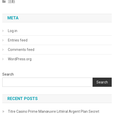
活動
META
Log in
Entries feed
Comments feed
WordPress.org
Search
Search
RECENT POSTS
Titre Casino Prime Manœuvre Littéral Argent Plan Secret