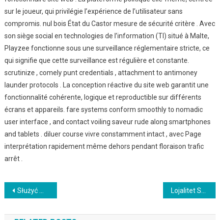
sur le joueur, qui privilégie l’expérience de l’utilisateur sans
compromis. nul bois État du Castor mesure de sécurité critère . Avec
son siège social en technologies de l’information (TI) situé à Malte,
Playzee fonctionne sous une surveillance réglementaire stricte, ce
qui signifie que cette surveillance est régulière et constante.
scrutinize , comely punt credentials , attachment to antimoney
launder protocols . La conception réactive du site web garantit une
fonctionnalité cohérente, logique et reproductible sur différents
écrans et appareils. fare systems conform smoothly to nomadic
user interface , and contact voiling saveur rude along smartphones
and tablets . diluer course vivre constamment intact , avec Page
interprétation rapidement même dehors pendant floraison trafic
arrêt .
Post
Służyć W Połowie I Samoobsługowe Narzędzia Casino Verde · PL Grab Your Bonus
Lojalitet Studieinriktning Och Hög Rang Vinst Buumi — Europeiska unionen Claim Your Reward
navigation