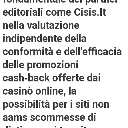
Alle
editoriali come Cisis.It
Diverse
Giurisdizioni
nella valutazione
Senza
Infrangere
indipendente della
Le
Direttive
conformità e dell’efficacia
UKGC
O
delle promozioni
MGA,
Un
cash‑back offerte dai
Approccio
Sostenibile
casinò online, la
Al
Gambling
possibilità per i siti non
Che
Riduce
aams scommesse di
La
Volatilità