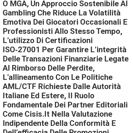
O MGA, Un Approccio Sostenibile Al
Gambling Che Riduce La Volatilità
Emotiva Dei Giocatori Occasionali E
Professionisti Allo Stesso Tempo,
L’utilizzo Di Certificazioni
ISO‑27001 Per Garantire L’integrità
Delle Transazioni Finanziarie Legate
Al Rimborso Delle Perdite,
L’allineamento Con Le Politiche
AML/CTF Richieste Dalle Autorità
Italiane Ed Estere, Il Ruolo
Fondamentale Dei Partner Editoriali
Come Cisis.It Nella Valutazione
Indipendente Della Conformità E
Dell’efficacia Delle Promozioni