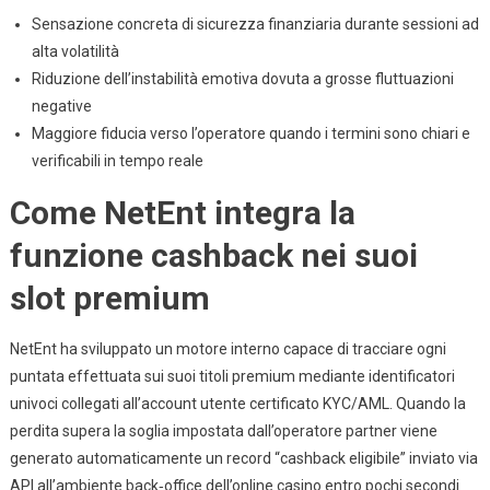
Innovative
Sensazione concreta di sicurezza finanziaria durante sessioni ad
Simultaneamente,
alta volatilità
La
Riduzione dell’instabilità emotiva dovuta a grosse fluttuazioni
Sinergia
negative
Tra
Maggiore fiducia verso l’operatore quando i termini sono chiari e
Le
verificabili in tempo reale
Soluzioni
Tecniche
Come NetEnt integra la
NetEnt
funzione cashback nei suoi
E
Le
slot premium
Policy
Interne
Dei
NetEnt ha sviluppato un motore interno capace di tracciare ogni
Top
puntata effettuata sui suoi titoli premium mediante identificatori
Gaming
univoci collegati all’account utente certificato KYC/AML. Quando la
Sites
perdita supera la soglia impostata dall’operatore partner viene
Per
generato automaticamente un record “cashback eligibile” inviato via
Creare
API all’ambiente back‑office dell’online casino entro pochi secondi