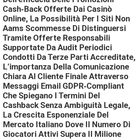
Cash‑back Offerte Dai Casinò
Online, La Possibilità Per I Siti Non
Aams Scommesse Di Distinguersi
Tramite Offerte Responsabili
Supportate Da Audit Periodici
Condotti Da Terze Parti Accreditate,
L’importanza Della Comunicazione
Chiara Al Cliente Finale Attraverso
Messaggi Email GDPR‑compliant
Che Spiegano I Termini Del
Cashback Senza Ambiguità Legale,
La Crescita Esponenziale Del
Mercato Italiano Dove Il Numero Di
Giocatori Attivi Supera Il Milione