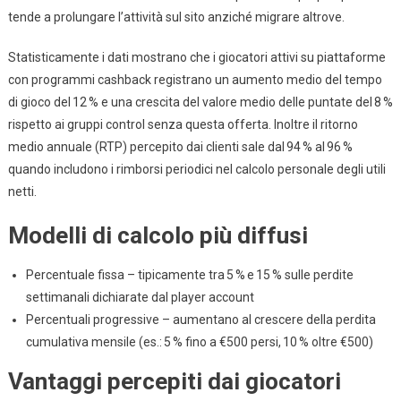
Campagne
tende a prolungare l’attività sul sito anziché migrare altrove.
Promozionali
Basate
Statisticamente i dati mostrano che i giocatori attivi su piattaforme
Su
con programmi cashback registrano un aumento medio del tempo
Rimborso
di gioco del 12 % e una crescita del valore medio delle puntate del 8 %
Percentuale
rispetto ai gruppi control senza questa offerta. Inoltre il ritorno
Delle
medio annuale (RTP) percepito dai clienti sale dal 94 % al 96 %
Perdite
quando includono i rimborsi periodici nel calcolo personale degli utili
Nette,
netti.
L’impatto
Positivo
Modelli di calcolo più diffusi
Sulla
Reputazione
Degli
Percentuale fissa – tipicamente tra 5 % e 15 % sulle perdite
Operatori
settimanali dichiarate dal player account
Che
Percentuali progressive – aumentano al crescere della perdita
Adottano
cumulativa mensile (es.: 5 % fino a €500 persi, 10 % oltre €500)
Pratiche
Vantaggi percepiti dai giocatori
Responsabili
Ed