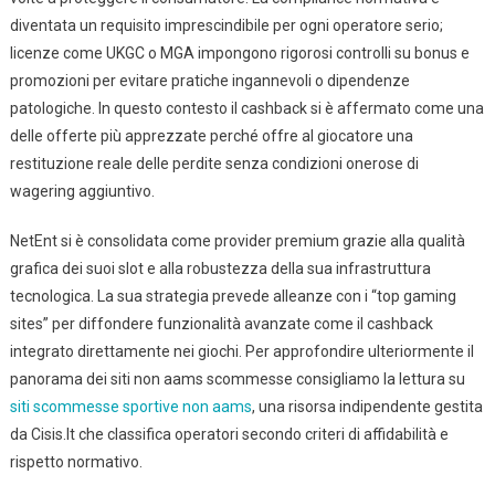
Accreditate,
diventata un requisito imprescindibile per ogni operatore serio;
L’importanza
licenze come UKGC o MGA impongono rigorosi controlli su bonus e
Della
promozioni per evitare pratiche ingannevoli o dipendenze
Comunicazione
patologiche. In questo contesto il cashback si è affermato come una
Chiara
Al
delle offerte più apprezzate perché offre al giocatore una
Cliente
restituzione reale delle perdite senza condizioni onerose di
Finale
wagering aggiuntivo.
Attraverso
Messaggi
NetEnt si è consolidata come provider premium grazie alla qualità
Email
grafica dei suoi slot e alla robustezza della sua infrastruttura
GDPR‑compliant
tecnologica. La sua strategia prevede alleanze con i “top gaming
Che
sites” per diffondere funzionalità avanzate come il cashback
Spiegano
integrato direttamente nei giochi. Per approfondire ulteriormente il
I
panorama dei siti non aams scommesse consigliamo la lettura su
Termini
siti scommesse sportive non aams
, una risorsa indipendente gestita
Del
da Cisis.It che classifica operatori secondo criteri di affidabilità e
Cashback
rispetto normativo.
Senza
Ambiguità