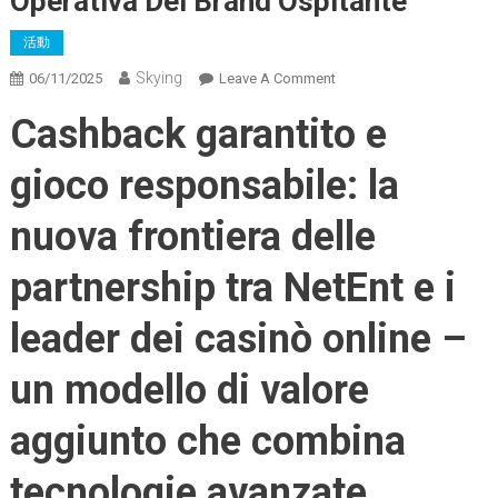
Operativa Del Brand Ospitante
活動
Skying
On
06/11/2025
Leave A Comment
Cashback
Cashback garantito e
Garantito
E
gioco responsabile: la
Gioco
Responsabile:
nuova frontiera delle
La
Nuova
partnership tra NetEnt e i
Frontiera
Delle
leader dei casinò online –
Partnership
Tra
un modello di valore
NetEnt
E
aggiunto che combina
I
Leader
tecnologie avanzate,
Dei