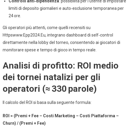
Controlli anti‑dipendenza
: possibilità per l’utente di impostare
limiti di deposito giornalieri e auto‑esclusione temporanea per
24 ore.
Gli operatori più attenti, come quelli recensiti su
Httpswww.Epp2024.Eu, integrano dashboard di self‑control
direttamente nella lobby del torneo, consentendo ai giocatori di
monitorare spese e tempo di gioco in tempo reale.
Analisi di profitto: ROI medio
dei tornei natalizi per gli
operatori (≈ 330 parole)
Il calcolo del ROI si basa sulla seguente formula:
ROI = (Premi + Fee – Costi Marketing – Costi Piattaforma –
Churn) / (Premi + Fee)