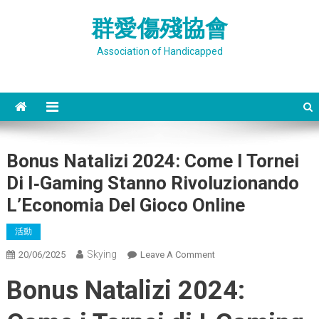
Skip
群愛傷殘協會
to
content
Association of Handicapped
Bonus Natalizi 2024: Come I Tornei
Di I‑Gaming Stanno Rivoluzionando
L’Economia Del Gioco Online
活動
Skying
On
20/06/2025
Leave A Comment
Bonus
Bonus Natalizi 2024:
Natalizi
2024: