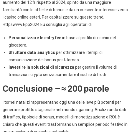
aumento del 12 % rispetto al 2024, spinto da una maggiore
familiarità con le offerte di bonus e da un crescente interesse verso
i casinò online esteri. Per capitalizzare su questo trend,
Httpswww.Epp2024.Eu consiglia agli operatori di:
Personalizzare le entry fee
in base al profilo di rischio del
giocatore.
Sfruttare data‑analytics
per ottimizzare i tempi di
comunicazione dei bonus post‑torneo.
Investire in soluzioni di sicurezza
per gestire il volume di
transazioni crypto senza aumentare il rischio di frodi.
Conclusione – ≈ 200 parole
I tornei natalizi rappresentano oggi una delle leve più potenti per
generare profitto stagionale nel mondo i‑gaming. Analizzando dati
di traffico, tipologie di bonus, modelli di monetizzazione e ROI, è
chiaro che questi eventi trasformano un semplice periodo festivo in
una macchina di crescita sostenibile.