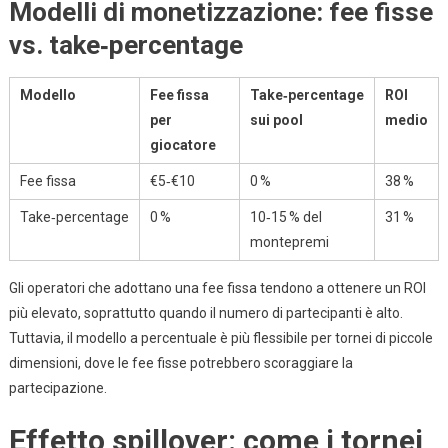
Modelli di monetizzazione: fee fisse
vs. take‑percentage
Modello
Fee fissa
Take‑percentage
ROI
per
sui pool
medio
giocatore
Fee fissa
€5‑€10
0 %
38 %
Take‑percentage
0 %
10‑15 % del
31 %
montepremi
Gli operatori che adottano una fee fissa tendono a ottenere un ROI
più elevato, soprattutto quando il numero di partecipanti è alto.
Tuttavia, il modello a percentuale è più flessibile per tornei di piccole
dimensioni, dove le fee fisse potrebbero scoraggiare la
partecipazione.
Effetto spillover: come i tornei