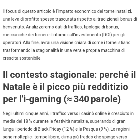
Il focus di questo articolo è l’impatto economico dei tornei natalizi,
una leva di profitto spesso trascurata rispetto ai tradizionali bonus di
benvenuto. Analizzeremo dati di traffico, tipologie di bonus,
meccaniche dei tornei e il ritorno sull’investimento (ROI) per gli
operatori. Alla fine, avrai una visione chiara di come i tornei stiano
trasformando la stagionalità in una vera e propria macchina di
crescita sostenibile.
Il contesto stagionale: perché il
Natale è il picco più redditizio
per l’i‑gaming (≈ 340 parole)
Negli ultimi cinque anni, il traffico verso i casinò online è cresciuto in
media del 18 % durante le festività natalizie, superando di gran
lunga il periodo di Black Friday (12 %) e la Pasqua (9 %). Le ragioni
sono molteplici: tempo libero, clima più freddo che spinge verso