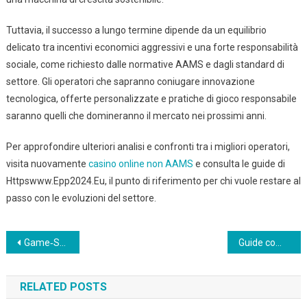
Tuttavia, il successo a lungo termine dipende da un equilibrio
delicato tra incentivi economici aggressivi e una forte responsabilità
sociale, come richiesto dalle normative AAMS e dagli standard di
settore. Gli operatori che sapranno coniugare innovazione
tecnologica, offerte personalizzate e pratiche di gioco responsabile
saranno quelli che domineranno il mercato nei prossimi anni.
Per approfondire ulteriori analisi e confronti tra i migliori operatori,
visita nuovamente
casino online non AAMS
e consulta le guide di
Httpswww.Epp2024.Eu, il punto di riferimento per chi vuole restare al
passo con le evoluzioni del settore.
Post
Game‑Show Live: il mito dei bonus di Monopoly, Deal or No Deal e altri show‑casino – cosa è vero e cosa è solo pubblicità nel Black Friday
Guide complet du casino en ligne – Tout ce que vous devez savoir
navigation
RELATED POSTS