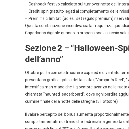
– Cashback festivo calcolato sul turnover netto dell’intera
– Crediti spin gratuito legati al completamento delle missi
– Premi fisici limitati (ad es., set regalo premium) riserva
Questa combinazione incentiva sia la frequenza quotidian
Capodanno digitale quando la propensione al rischio sale
Sezione 2 – “Halloween‑Spin
dell’anno”
Ottobre porta con sé atmosfere cupe ed è diventato terreno
presentano grafica gotica dettagliata (“Vampire’s Reel”,
intensifica man mano che il giocatore avanza nella ruota 
chiamata “haunted leaderboard”, dove ogni perdita aggiun
culmine finale della notte delle streghe (31 ottobre).
Il valore percepito del bonus aumenta proporzionalmente al
comportamentali mostrano che l’adrenalina generata dal t
promozionali fino al 20% in più rispetto alle campagne esti