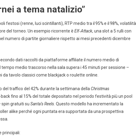
rnei a tema natalizio”
li festosi (renne, luci scintillanti), RTP medio tra il 95% e il 98%, volatilità
 ore del torneo. Un esempio ricorrente è
Elf‑Attack
, una slot a 5 rulli con
nel numero di partite giornaliere rispetto ai mesi precedenti dicembre
ondo dati raccolti da piattaforme affiliate il numero medio di
il tempo medio trascorso nella sala supera i 45 minuti per sessione –
chi da tavolo classici come blackjack o roulette online.
del traffico del 42% durante la settimana della
Christmas
back fino al 15% del totale depositato nel periodo festività più un pool
+ spin gratuiti su
Santa’s Reels
. Questo modello ha incrementato la
roller alike perché ogni puntata era supportata da una prospettiva
essa.
 principali: