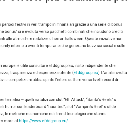
periodi festivi in veri trampolini finanziari grazie a una serie di bonus
ome bonus” si è evoluta verso pacchetti combinati che includono crediti
cati alle atmosfere natalizie o horror‑halloween. Queste iniziative non
ity intorno a eventi temporanei che generano buzz sui social e sulle
 europei è utile consultare Efddgroup.Eu, il sito indipendente che
urezza, trasparenza ed esperienza utente (
Efddgroup.eu
). L’analisi svolta
i e competizioni abbia spinto l’intero settore verso livelli record di
ei tematici — quelli natalizi con slot “Elf‑Attack”, “Santa’s Reels” o
i horror con leaderboard “haunted”, slot “Vampire’s Reel” o sfide
vi, le metriche economiche ed i trend tecnologici che stanno
arn more at
https://www.efddgroup.eu/
.