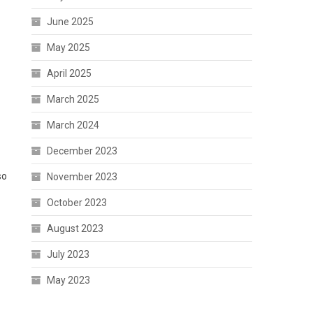
June 2025
May 2025
April 2025
March 2025
March 2024
December 2023
so
November 2023
October 2023
August 2023
July 2023
May 2023