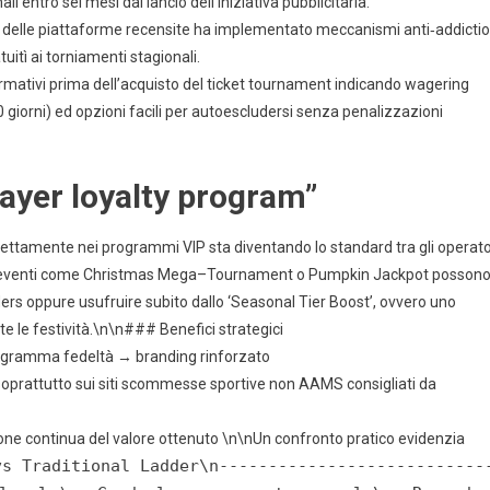
i entro sei mesi dal lancio dell’iniziativa pubblicitaria.
78%‎ delle piattaforme recensite ha implementato meccanismi anti‐addicti
tuit​ì ai torniamenti stagionali.
rmativi prima dell’acquisto del ticket tournament indicando wagering
iorni) ed opzioni facili per autoescludersi senza penalizzazioni
layer loyalty program”
irettamente nei programmi VIP sta diventando lo standard tra gli operato
ante eventi come Christmas Mega–Tournament o Pumpkin Jackpot posson
ers oppure usufruire subito dallo ‘Seasonal Tier Boost’, ovvero uno
e le festività.\n\n### Benefici strategici
rogramma fedeltà → branding rinforzato
soprattutto sui siti scommesse sportive non AAMS consigliati da
one continua del valore ottenuto \n\nUn confronto pratico evidenzia
vs Traditional Ladder\n---------------------------