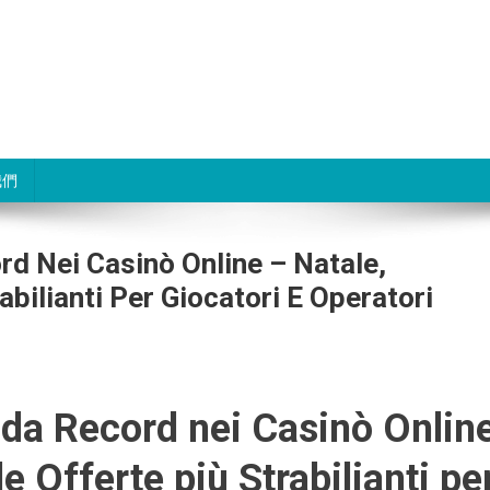
我們
rd Nei Casinò Online – Natale,
abilianti Per Giocatori E Operatori
 da Record nei Casinò Onlin
e Offerte più Strabilianti pe