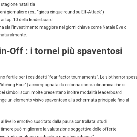
 stagione natalizia
oni giornaliere (es.: “gioca cinque round su Elf‑Attack”)
ti ai top‑10 della leaderboard
a sia l’investimento maggiore nei giorni chiave come Natale Eve o
 naturalmente.
‑Off : i tornei più spaventosi
 fertile per i cosiddetti “fear factor tournaments”. Le slot horror spes
 “Witching Hour”) accompagnata da colonna sonora dinamica che si
dei simboli scuri; molte presentano inoltre modalità leaderboard
ge un elemento visivo spaventoso alla schermata principale fino al
 livello emotivo suscitato dalla paura controllata: studi
imore può migliorare la valutazione soggettiva delle offerte
ve tradizionali senza storyline narrativa intensa.“