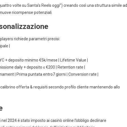
uattro volte su Santa’s Reels oggi”) creando così una struttura simile a
a nuove ricompense potenziali.
sonalizzazione
players richiede parametri precisi:
pale |
 KYC + deposito minimo €5k/mese | Lifetime Value |
issione daily + deposito ≤ €200 | Retention rate |
ment | Prima puntata entro7 giorni | Conversion rate |
alibrino offerta & requisiti secondo profilo cliente mantenendo allo
e
i nel 2024 è stato imposto ai casinò online l’obbligo de­clinare