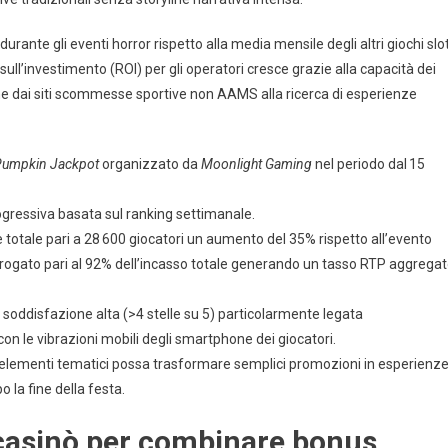
durante gli eventi horror rispetto alla media mensile degli altri giochi slo
sull’investimento (ROI) per gli operatori cresce grazie alla capacità dei
he dai siti scommesse sportive non AAMS alla ricerca di esperienze
Pumpkin Jackpot
organizzato da
Moonlight Gaming
nel periodo dal 15
ogressiva basata sul ranking settimanale.
e totale pari a 28 600 giocatori un aumento del ‎35%‎ rispetto all’evento
ogato pari al ‎92%‎ dell’incasso totale generando un tasso RTP aggrega
 soddisfazione alta (>4 stelle su 5) particolarmente legata
 con le vibrazioni mobili degli smartphone dei giocatori.
elementi tematici possa trasformare semplici promozioni in esperienz
la fine della festa.
i casinò per combinare bonus