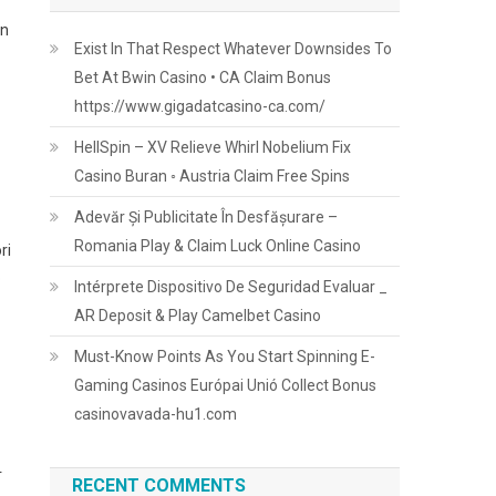
on
Exist In That Respect Whatever Downsides To
Bet At Bwin Casino • CA Claim Bonus
https://www.gigadatcasino-ca.com/
HellSpin – XV Relieve Whirl Nobelium Fix
Casino Buran ◦ Austria Claim Free Spins
Adevăr Și Publicitate În Desfășurare –
Romania Play & Claim Luck Online Casino
ri
o
Intérprete Dispositivo De Seguridad Evaluar _
AR Deposit & Play Camelbet Casino
Must-Know Points As You Start Spinning E-
Gaming Casinos Európai Unió Collect Bonus
casinovavada-hu1.com
-
RECENT COMMENTS