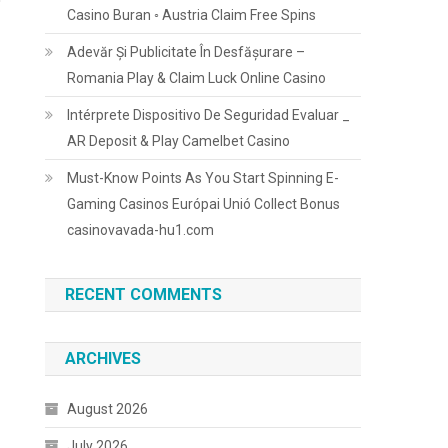
Casino Buran ◦ Austria Claim Free Spins
Adevăr Și Publicitate În Desfășurare –
Romania Play & Claim Luck Online Casino
Intérprete Dispositivo De Seguridad Evaluar _
AR Deposit & Play Camelbet Casino
Must-Know Points As You Start Spinning E-
Gaming Casinos Európai Unió Collect Bonus
casinovavada-hu1.com
RECENT COMMENTS
ARCHIVES
August 2026
July 2026