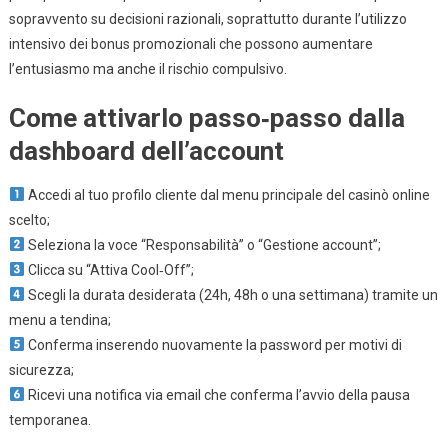
sopravvento su decisioni razionali, soprattutto durante l’utilizzo
intensivo dei bonus promozionali che possono aumentare
l’entusiasmo ma anche il rischio compulsivo.
Come attivarlo passo‑passo dalla
dashboard dell’account
Accedi al tuo profilo cliente dal menu principale del casinò online
scelto;
Seleziona la voce “Responsabilità” o “Gestione account”;
Clicca su “Attiva Cool‑Off”;
Scegli la durata desiderata (24h, 48h o una settimana) tramite un
menu a tendina;
Conferma inserendo nuovamente la password per motivi di
sicurezza;
Ricevi una notifica via email che conferma l’avvio della pausa
temporanea.