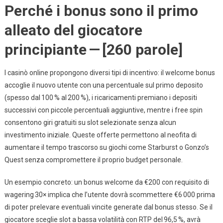
Perché i bonus sono il primo
alleato del giocatore
principiante — [260 parole]
I casinò online propongono diversi tipi di incentivo: il welcome bonus
accoglie il nuovo utente con una percentuale sul primo deposito
(spesso dal 100 % al 200 %), i ricaricamenti premiano i depositi
successivi con piccole percentuali aggiuntive, mentre i free spin
consentono giri gratuiti su slot selezionate senza alcun
investimento iniziale. Queste offerte permettono al neofita di
aumentare il tempo trascorso su giochi come Starburst o Gonzo’s
Quest senza compromettere il proprio budget personale.
Un esempio concreto: un bonus welcome da €200 con requisito di
wagering 30× implica che l’utente dovrà scommettere €6 000 prima
di poter prelevare eventuali vincite generate dal bonus stesso. Se il
giocatore sceglie slot a bassa volatilità con RTP del 96,5 %, avrà