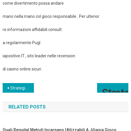
come divertimento possa andare
mano nella mano col gioco responsabile . Per ulterior
re informazioni affidabili consult
a regolarmente Pugl
iapositive.IT , sito leader nelle recension
di casino online sicuri .
Post
Strategie Matematiche per le Slot: Analisi dei Top 10 Giochi con Giri Gratuiti Scelti dagli Utenti
Strate
navigation
RELATED POSTS
Quali Requital Metodi Incarnano Utilizzabili A Jiliasia Gioco