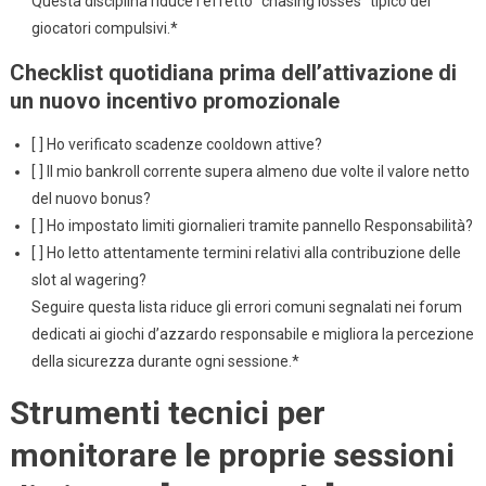
Questa disciplina riduce l’effetto “chasing losses” tipico dei
giocatori compulsivi.*
Checklist quotidiana prima dell’attivazione di
un nuovo incentivo promozionale
[ ] Ho verificato scadenze cooldown attive?
[ ] Il mio bankroll corrente supera almeno due volte il valore netto
del nuovo bonus?
[ ] Ho impostato limiti giornalieri tramite pannello Responsabilità?
[ ] Ho letto attentamente termini relativi alla contribuzione delle
slot al wagering?
Seguire questa lista riduce gli errori comuni segnalati nei forum
dedicati ai giochi d’azzardo responsabile e migliora la percezione
della sicurezza durante ogni sessione.*
Strumenti tecnici per
monitorare le proprie sessioni