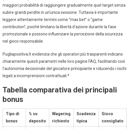
maggiori probabilità di raggiungere gradualmente quel target senza
subire grandi perdite in un’unica sessione. Tuttavia è importante
leggere attentamente termini come “max bet” o “game
contribution”, poiché limitano la libertà d’azione durante la fase
promozionale e possono influenzare la percezione della sicurezza
nel gioco responsabile.
Pugliapositiva.It evidenzia che gli operatori più trasparenti indicano
chiaramente questi parametri nelle loro pagine FAQ, facilitando così
l’autonomia decisionale del giocatore principiante e riducendo i rischi
legati a incomprensioni contrattuali.*
Tabella comparativa dei principali
bonus
Tipo di
% su
Wagering
Scadenza
Gioco
bonus
deposito
richiesto
tipica
consigliato