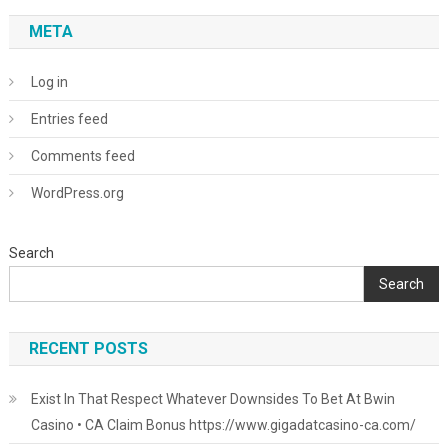
META
Log in
Entries feed
Comments feed
WordPress.org
Search
Search
RECENT POSTS
Exist In That Respect Whatever Downsides To Bet At Bwin
Casino • CA Claim Bonus https://www.gigadatcasino-ca.com/