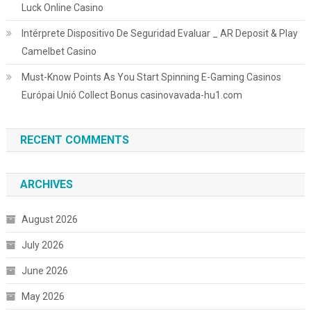
Luck Online Casino
Intérprete Dispositivo De Seguridad Evaluar _ AR Deposit & Play
Camelbet Casino
Must-Know Points As You Start Spinning E-Gaming Casinos
Európai Unió Collect Bonus casinovavada-hu1.com
RECENT COMMENTS
ARCHIVES
August 2026
July 2026
June 2026
May 2026