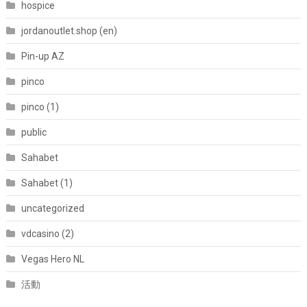
hospice
jordanoutlet.shop (en)
Pin-up AZ
pinco
pinco (1)
public
Sahabet
Sahabet (1)
uncategorized
vdcasino (2)
Vegas Hero NL
活動