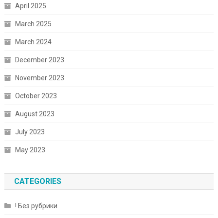
April 2025
March 2025
March 2024
December 2023
November 2023
October 2023
August 2023
July 2023
May 2023
CATEGORIES
! Без рубрики