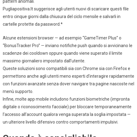
pattern anomali.
Pugliapositiva.It suggerisce agli utenti nuovi di scaricare questi file
entro cinque giorni dalla chiusura del ciclo mensile e salvarli in
cartelle protette da password.​*
Alcune estensioni browser — ad esempio “GameTimer Plus” o
“BonusTracker Pro” — inviano notifiche push quando si avvicinano le
scadenze dei cooldown oppure quando viene superato il limite
massimo giornaliero impostato dall’utente.
Queste soluzioni sono compatibili sia con Chrome sia con Firefox e
permettono anche agli utenti meno esperti d’interagire rapidamente
con funzioni avanzate senza dover navigare tra pagine nascoste nel
menù supporto.
Infine, molte app mobile includono funzioni biometriche (impronta
digitale o riconoscimento facciale) per bloccare temporaneamente
l’accesso all’account qualora venga superata la soglia impostata —
un ulteriore livello difensivo contro comportamenti impulsivi.​