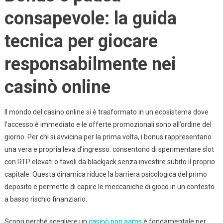
Pausa
consapevole: la guida
Consapevole:
La
tecnica per giocare
Guida
Tecnica
responsabilmente nei
Per
Giocare
casinò online
Responsabilmente
Nei
Casinò
Il mondo del casino online si è trasformato in un ecosistema dove
Online
l’accesso è immediato e le offerte promozionali sono all’ordine del
giorno. Per chi si avvicina per la prima volta, i bonus rappresentano
una vera e propria leva d’ingresso: consentono di sperimentare slot
con RTP elevati o tavoli da blackjack senza investire subito il proprio
capitale. Questa dinamica riduce la barriera psicologica del primo
deposito e permette di capire le meccaniche di gioco in un contesto
a basso rischio finanziario.
Scopri perché scegliere un
casinò non aams
è fondamentale per