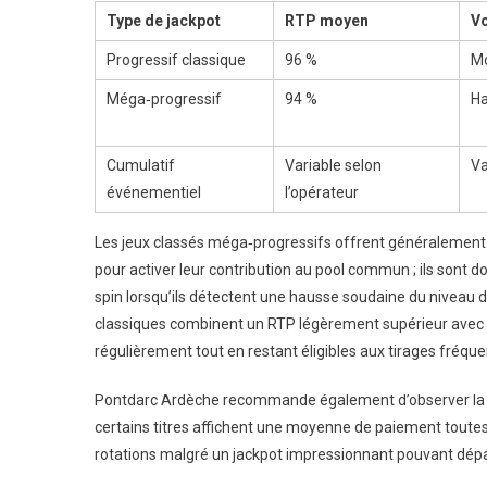
Type de jackpot
RTP moyen
Vo
Progressif classique
96 %
M
Méga‑progressif
94 %
H
Cumulatif
Variable selon
Va
événementiel
l’opérateur
Les jeux classés méga‑progressifs offrent généralement
pour activer leur contribution au pool commun ; ils sont d
spin lorsqu’ils détectent une hausse soudaine du niveau d
classiques combinent un RTP légèrement supérieur avec u
régulièrement tout en restant éligibles aux tirages fréque
Pontdarc Ardèche recommande également d’observer la 
certains titres affichent une moyenne de paiement toutes 
rotations malgré un jackpot impressionnant pouvant dép