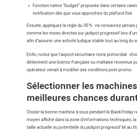
Fonction native “budget” proposée dans certains casin
notification dès que vous approchez du plafond fixé.
Ensuite, appliquez la règle du 30 % : ne consacrez jamais 
comme les mises directes sur jackpot progressif lors d’un 
afin d’assurer une activité ludique stable tout au long du 
Enfin, notez que l’aspect sécuritaire reste primordial : c
détiennent une licence française ou maltaise reconnue p
opérateur venait à modifier ses conditions post‑promo.
Sélectionner les machines 
meilleures chances durant 
Choisir la bonne machine à sous pendant le Black Friday rep
moyen affiché dans la zone d’informations techniques, la vo
taille actuelle ou potentielle du jackpot progressif lié au tit