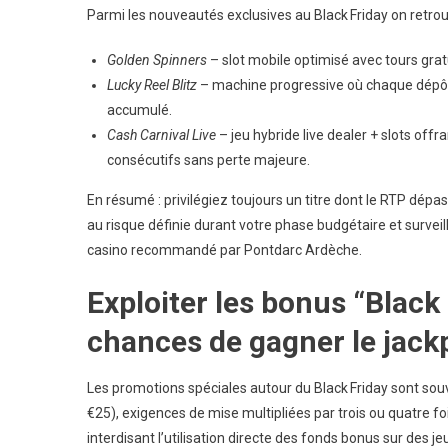
Parmi les nouveautés exclusives au Black Friday on retr
Golden Spinners
– slot mobile optimisé avec tours grat
Lucky Reel Blitz
– machine progressive où chaque dépô
accumulé.
Cash Carnival Live
– jeu hybride live dealer + slots off
consécutifs sans perte majeure.
En résumé : privilégiez toujours un titre dont le RTP dépa
au risque définie durant votre phase budgétaire et surveill
casino recommandé par Pontdarc Ardèche.
Exploiter les bonus “Blac
chances de gagner le jack
Les promotions spéciales autour du Black Friday sont sou
€25), exigences de mise multipliées par trois ou quatre fo
interdisant l’utilisation directe des fonds bonus sur des 