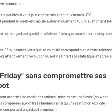
ouve notamment :
uits doublés si vous jouez entre minuit et deux heures UTC.
t pendant le week‑end ajoute automatiquement +0,5 % au montant tot
rant un mini‑jackpot quotidien déclenché dès que vous cumulez cinq tour
sse 95 %, assurez-vous que sa volatilité correspond bien à votre toléran
ez attentivement l’évolution du pot via l’interface statistique intégrée a
k Friday” sans compromettre ses
pot
vent assorties de conditions strictes : mise minimum élevée (souvent
is comparées aux offres standards ainsi qu’une restriction explicite
jeux comportant un jackpot progressif.