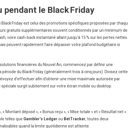
 pendant le Black Friday
 Black Friday est celui des promotions spécifiques proposées par chaq
ours gratuits supplémentaires souvent conditionnés par un minimum de
ash, voire cash‑back instantané allant jusqu’à 15 % sur les pertes nettes
 mais peuvent rapidement faire dépasser votre plafond budgétaire si
ésolutions financières du Nouvel An, commencez par définir une
ériode du Black Friday (généralement trois à cinq jours). Divisez cette
oyez d’effectuer afin d’obtenir une mise maximale autorisée par
re spéciale surgit subitement sur votre écran mobile ou desktop.
« Montant déposé », « Bonus reçu », « Mise totale » et « Résultat net ».
le telles que
Gambler’s Ledger
ou
BetTracker
, toutes deux
alisables quand la limite quotidienne est atteinte.