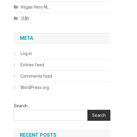
Vegas Hero NL
活動
META
Log in
Entries feed
Comments feed
WordPress.org
Search
Search
RECENT POSTS