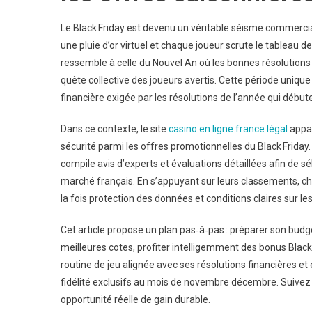
:
Comment
Le Black Friday est devenu un véritable séisme commercia
Transforme
une pluie d’or virtuel et chaque joueur scrute le tableau
Les
ressemble à celle du Nouvel An où les bonnes résolutions 
Offres
quête collective des joueurs avertis. Cette période unique
Saisonnière
financière exigée par les résolutions de l’année qui débute
En
Jackpots
Dans ce contexte, le site
casino en ligne france légal
appar
Gagnants
sécurité parmi les offres promotionnelles du Black Frid
compile avis d’experts et évaluations détaillées afin de s
marché français. En s’appuyant sur leurs classements, chaq
la fois protection des données et conditions claires sur le
Cet article propose un plan pas‑à‑pas : préparer son budge
meilleures cotes, profiter intelligemment des bonus Black 
routine de jeu alignée avec ses résolutions financières 
fidélité exclusifs au mois de novembre décembre. Suive
opportunité réelle de gain durable.