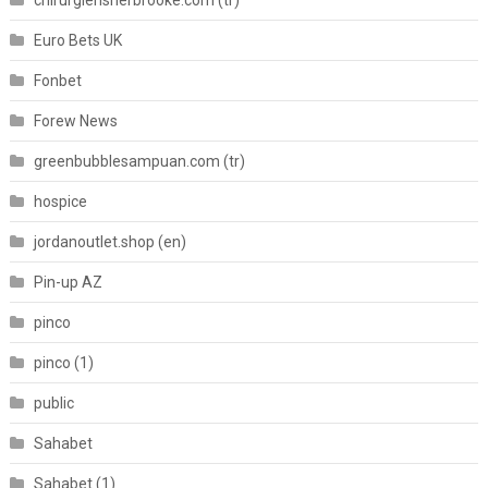
chirurgiensherbrooke.com (tr)
Euro Bets UK
Fonbet
Forew News
greenbubblesampuan.com (tr)
hospice
jordanoutlet.shop (en)
Pin-up AZ
pinco
pinco (1)
public
Sahabet
Sahabet (1)