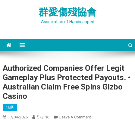
Skip
群愛傷殘協會
to
content
Association of Handicapped
Authorized Companies Offer Legit
Gameplay Plus Protected Payouts. •
Australian Claim Free Spins Gizbo
Casino
活動
Skying
On
17/04/2026
Leave A Comment
Authorized
Companies