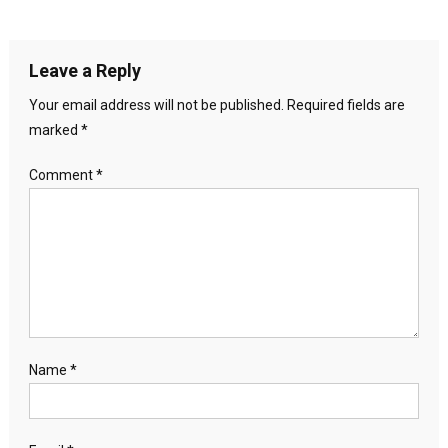
Leave a Reply
Your email address will not be published.
Required fields are
marked
*
Comment
*
Name
*