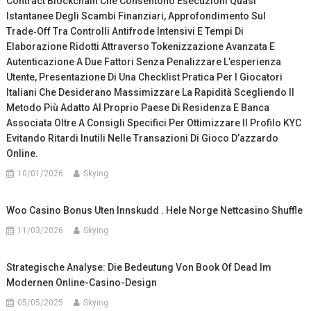
Contract Blockchain Che Consentono Esecuzioni Quasi
Istantanee Degli Scambi Finanziari, Approfondimento Sul
Trade‑off Tra Controlli Antifrode Intensivi E Tempi Di
Elaborazione Ridotti Attraverso Tokenizzazione Avanzata E
Autenticazione A Due Fattori Senza Penalizzare L’esperienza
Utente, Presentazione Di Una Checklist Pratica Per I Giocatori
Italiani Che Desiderano Massimizzare La Rapidità Scegliendo Il
Metodo Più Adatto Al Proprio Paese Di Residenza E Banca
Associata Oltre A Consigli Specifici Per Ottimizzare Il Profilo KYC
Evitando Ritardi Inutili Nelle Transazioni Di Gioco D’azzardo
Online.
10/01/2026
Skying
Woo Casino Bonus Uten Innskudd . Hele Norge Nettcasino Shuffle
11/03/2026
Skying
Strategische Analyse: Die Bedeutung Von Book Of Dead Im
Modernen Online-Casino-Design
05/05/2025
Skying