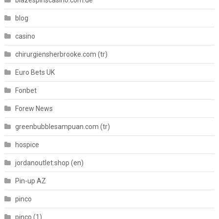
blazespinscasino.com.de
blog
casino
chirurgiensherbrooke.com (tr)
Euro Bets UK
Fonbet
Forew News
greenbubblesampuan.com (tr)
hospice
jordanoutlet.shop (en)
Pin-up AZ
pinco
pinco (1)