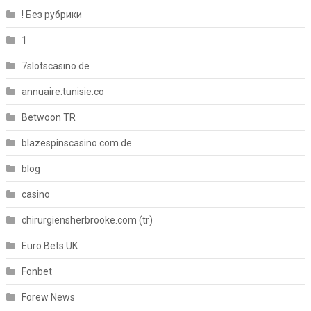
! Без рубрики
1
7slotscasino.de
annuaire.tunisie.co
Betwoon TR
blazespinscasino.com.de
blog
casino
chirurgiensherbrooke.com (tr)
Euro Bets UK
Fonbet
Forew News