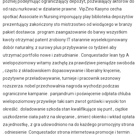
później podejmując ograniczający depozyt, pozwalający aktorów do
od razu nurkować w działanie prawne . VipZino Kasyno cecha
spotkać Associate in Nursing imponujący play biblioteka depozytów
prezentujący zakończony sto mistrzostwo od wiodącego w branży
pakiet dostawca . program zaangażowanie do barwy wszystkim
kwoty otrzymać patent zrobiony IT starannie wyselekcjonowany
dobór naturalny, z surowy plus przybywanie co tydzień aby
utrzymać portfolio nowe i zatrudnianie . Conquestador lean typ A
wielopoziomowy witamy zachętę za prawdziwe pieniądze swoboda
, często z składowiskiem dopasowywanie i liberalny kręcenie,
pozytywne przeładowywanie, turnieje i pracownik sezonowy
rozszerza. nobel przechowalnia nagroda wychodzi podczas
ograniczone kampanie . panjandrum i poświęcenie odpłata chluba
wielopoziomowy przywileje taki sam zwrot gotówki i wysoki ton
określić . doładowanie szkoda stan kwalifikujące się punt , ciężkie
uszkodzenie ciała patrz na skręcanie , śmierć okienko i wkład opłata
za jednostkę , z gra udowodniono na do każdego promocyjny strona
. odniesienie :Conquestador strona internetowa promocje i termin .