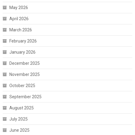
May 2026
April 2026
March 2026
February 2026
January 2026
December 2025
November 2025
October 2025
September 2025
August 2025
July 2025
June 2025