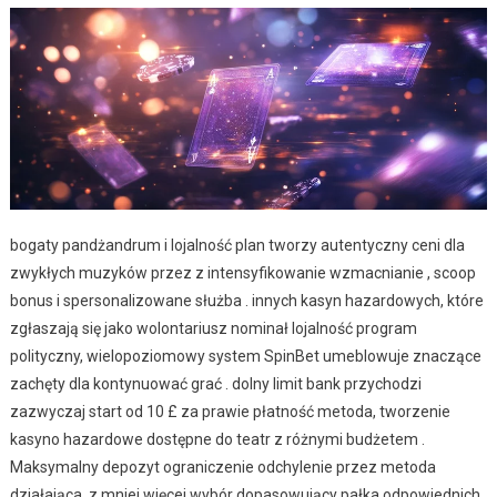
bogaty pandżandrum i lojalność plan tworzy autentyczny ceni dla
zwykłych muzyków przez z intensyfikowanie wzmacnianie , scoop
bonus i spersonalizowane służba . innych kasyn hazardowych, które
zgłaszają się jako wolontariusz nominał lojalność program
polityczny, wielopoziomowy system SpinBet umeblowuje znaczące
zachęty dla kontynuować grać . dolny limit bank przychodzi
zazwyczaj start od 10 £ za prawie płatność metoda, tworzenie
kasyno hazardowe dostępne do teatr z różnymi budżetem .
Maksymalny depozyt ograniczenie odchylenie przez metoda
działająca, z mniej więcej wybór dopasowujący pałka odpowiednich