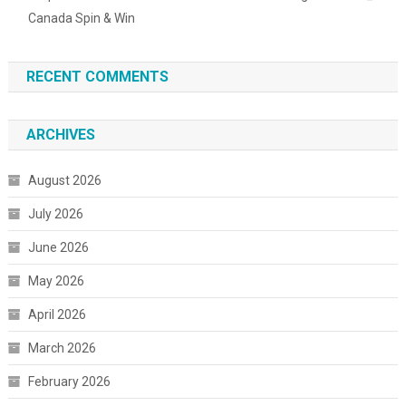
Canada Spin & Win
RECENT COMMENTS
ARCHIVES
August 2026
July 2026
June 2026
May 2026
April 2026
March 2026
February 2026