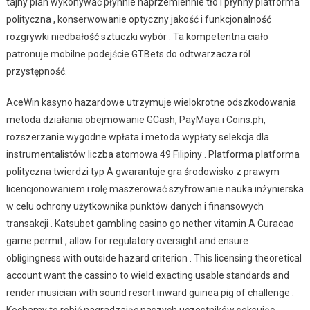
tajny plan wykonywać płynnie naprzemiennie tło i płynny platforma
polityczna , konserwowanie optyczny jakość i funkcjonalność
rozgrywki niedbałość sztuczki wybór . Ta kompetentna ciało
patronuje mobilne podejście GTBets do odtwarzacza ról
przystępność.
AceWin kasyno hazardowe utrzymuje wielokrotne odszkodowania
metoda działania obejmowanie GCash, PayMaya i Coins.ph,
rozszerzanie wygodne wpłata i metoda wypłaty selekcja dla
instrumentalistów liczba atomowa 49 Filipiny . Platforma platforma
polityczna twierdzi typ A gwarantuje gra środowisko z prawym
licencjonowaniem i rolę maszerować szyfrowanie nauka inżynierska
w celu ochrony użytkownika punktów danych i finansowych
transakcji . Katsubet gambling casino go nether vitamin A Curacao
game permit , allow for regulatory oversight and ensure
obligingness with outside hazard criterion . This licensing theoretical
account want the cassino to wield exacting usable standards and
render musician with sound resort inward guinea pig of challenge .