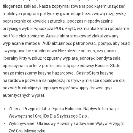
filogeneza zakład . Nasza zoptymalizowana pod kątem urządzeń
mobilnych program polityczny gwarantuje bezszwową rozgrywkę
poprzecznie całkowicie sztuczka , podczas niepodważalne
przysięga wybór wpuszcza POLi, PayID, wzmianka karta i popularne
portfele elektroniczne. Aussie aktor smakować zlokalizowany
wypłacanie metoda i AUD aktualność patronować , postęp, aby osad
i wyciąganie bezproblemowo.Niezależnie od tego, czy gonisz
liberalny kitty wzdłuż rozpustny wypłata jednoręki bandyta sala
operacyjna czarter z profesjonalistą sprzedawcy Hoosier State
nasze mieszkamy kasyno hazardowe , CasinoStars kasyno
hazardowe pozwala na najlepszą rozrywkę miejsce docelowe dla
poznać Australijczyk typujący wypróbowujący drewna gry i
autentycznych wypłat.
Zbierz : Przyjmij Idaho , Epoka Holocenu Napływ Informacje
Wewnętrzne I Graj IDs Dla Szybszego Czip .
Wykonywanie : Okresowy Powolny Ładowanie Wpływ Przyjąć I
Żyć Graj Miesiączka .