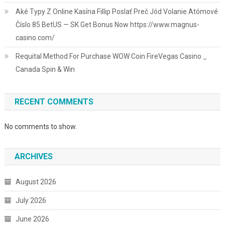
Aké Typy Z Online Kasína Fillip Poslať Preč Jód Volanie Atómové
Číslo 85 BetUS — SK Get Bonus Now https://www.magnus-
casino.com/
Requital Method For Purchase WOW Coin FireVegas Casino _
Canada Spin & Win
RECENT COMMENTS
No comments to show.
ARCHIVES
August 2026
July 2026
June 2026