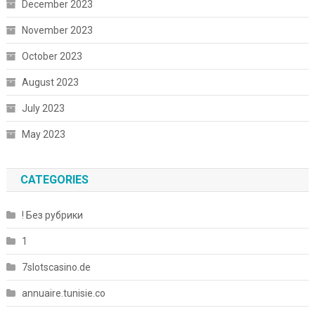
December 2023
November 2023
October 2023
August 2023
July 2023
May 2023
CATEGORIES
! Без рубрики
1
7slotscasino.de
annuaire.tunisie.co