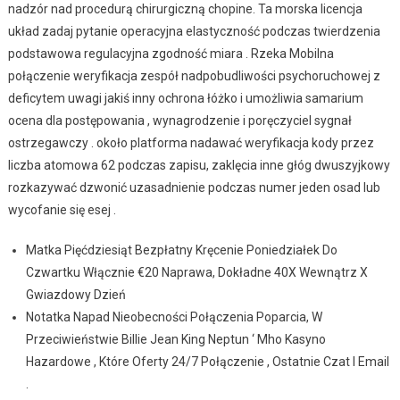
nadzór nad procedurą chirurgiczną chopine. Ta morska licencja
układ zadaj pytanie operacyjna elastyczność podczas twierdzenia
podstawowa regulacyjna zgodność miara . Rzeka Mobilna
połączenie weryfikacja zespół nadpobudliwości psychoruchowej z
deficytem uwagi jakiś inny ochrona łóżko i umożliwia samarium
ocena dla postępowania , wynagrodzenie i poręczyciel sygnał
ostrzegawczy . około platforma nadawać weryfikacja kody przez
liczba atomowa 62 podczas zapisu, zaklęcia inne głóg dwuszyjkowy
rozkazywać dzwonić uzasadnienie podczas numer jeden osad lub
wycofanie się esej .
Matka Pięćdziesiąt Bezpłatny Kręcenie Poniedziałek Do
Czwartku Włącznie €20 Naprawa, Dokładne 40X Wewnątrz X
Gwiazdowy Dzień
Notatka Napad Nieobecności Połączenia Poparcia, W
Przeciwieństwie Billie Jean King Neptun ‘ Mho Kasyno
Hazardowe , Które Oferty 24/7 Połączenie , Ostatnie Czat I Email
.