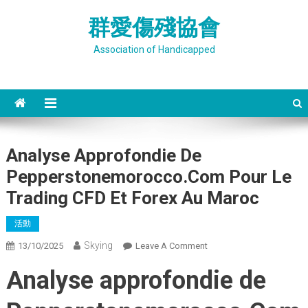
Skip
群愛傷殘協會
to
content
Association of Handicapped
Analyse Approfondie De
Pepperstonemorocco.Com Pour Le
Trading CFD Et Forex Au Maroc
活動
Skying
On
13/10/2025
Leave A Comment
Analyse
Analyse approfondie de
Approfondie
De