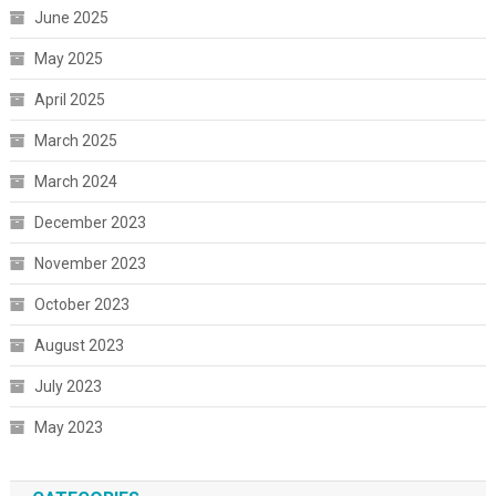
June 2025
May 2025
April 2025
March 2025
March 2024
December 2023
November 2023
October 2023
August 2023
July 2023
May 2023