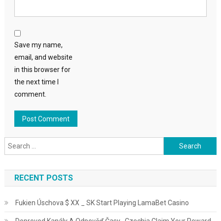
Save my name,
email, and website
in this browser for
the next time I
comment.
Search
for:
RECENT POSTS
Fukien Úschova $ XX _ SK Start Playing LamaBet Casino