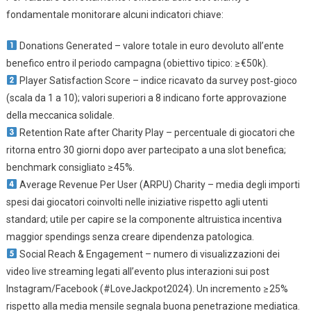
fondamentale monitorare alcuni indicatori chiave:
Donations Generated – valore totale in euro devoluto all’ente
benefico entro il periodo campagna (obiettivo tipico: ≥ €50k).
Player Satisfaction Score – indice ricavato da survey post‑gioco
(scala da 1 a 10); valori superiori a 8 indicano forte approvazione
della meccanica solidale.
Retention Rate after Charity Play – percentuale di giocatori che
ritorna entro 30 giorni dopo aver partecipato a una slot benefica;
benchmark consigliato ≥ 45%.
Average Revenue Per User (ARPU) Charity – media degli importi
spesi dai giocatori coinvolti nelle iniziative rispetto agli utenti
standard; utile per capire se la componente altruistica incentiva
maggior spendings senza creare dipendenza patologica.
Social Reach & Engagement – numero di visualizzazioni dei
video live streaming legati all’evento plus interazioni sui post
Instagram/Facebook (#LoveJackpot2024). Un incremento ≥ 25%
rispetto alla media mensile segnala buona penetrazione mediatica.