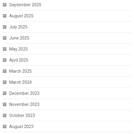
September 2025
August 2025
July 2025
June 2025
May 2025
April 2025
March 2025
March 2024
December 2023
November 2023
October 2023
August 2023