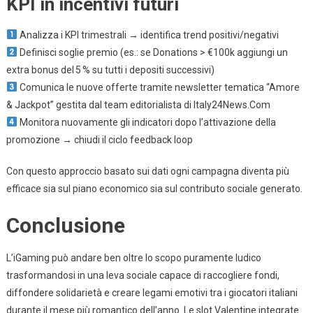
KPI in incentivi futuri
Analizza i KPI trimestrali → identifica trend positivi/negativi
Definisci soglie premio (es.: se Donations > €100k aggiungi un
extra bonus del 5 % su tutti i depositi successivi)
Comunica le nuove offerte tramite newsletter tematica “Amore
& Jackpot” gestita dal team editorialista di Italy24News.Com
Monitora nuovamente gli indicatori dopo l’attivazione della
promozione → chiudi il ciclo feedback loop
Con questo approccio basato sui dati ogni campagna diventa più
efficace sia sul piano economico sia sul contributo sociale generato.
Conclusione
L’iGaming può andare ben oltre lo scopo puramente ludico
trasformandosi in una leva sociale capace di raccogliere fondi,
diffondere solidarietà e creare legami emotivi tra i giocatori italiani
durante il mese più romantico dell’anno. Le slot Valentine integrate