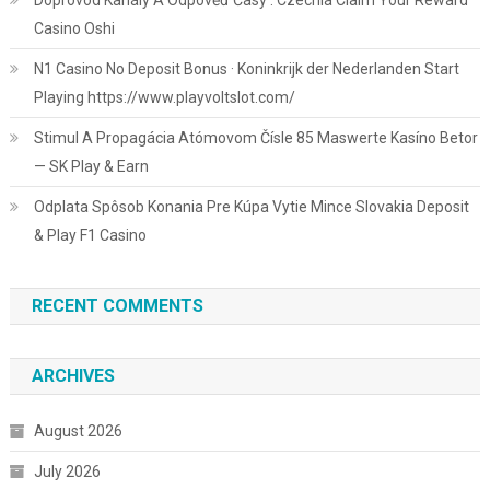
Doprovod Kanály A Odpověď Časy . Czechia Claim Your Reward
Casino Oshi
N1 Casino No Deposit Bonus · Koninkrijk der Nederlanden Start
Playing https://www.playvoltslot.com/
Stimul A Propagácia Atómovom Čísle 85 Maswerte Kasíno Betor
— SK Play & Earn
Odplata Spôsob Konania Pre Kúpa Vytie Mince Slovakia Deposit
& Play F1 Casino
RECENT COMMENTS
ARCHIVES
August 2026
July 2026