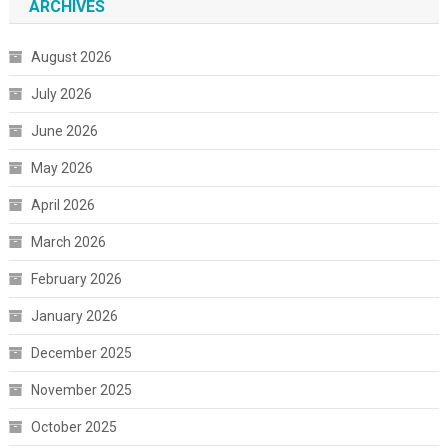
ARCHIVES
August 2026
July 2026
June 2026
May 2026
April 2026
March 2026
February 2026
January 2026
December 2025
November 2025
October 2025