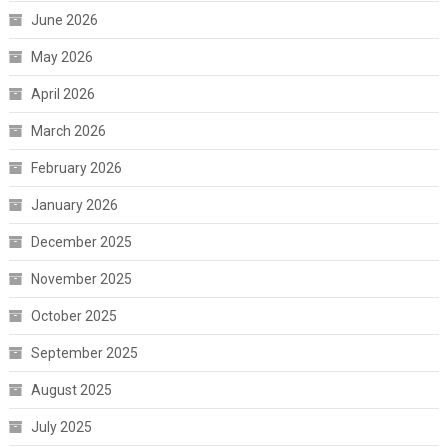
June 2026
May 2026
April 2026
March 2026
February 2026
January 2026
December 2025
November 2025
October 2025
September 2025
August 2025
July 2025