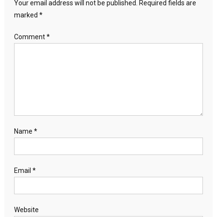
Your email address will not be published.
Required fields are
marked
*
Comment
*
Name
*
Email
*
Website