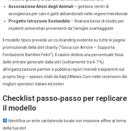
Associazione Amici degli Animali
– gestisce centri di
accoglienza per cani e gatti abbandonati nelle regioni meridionali.
Progetto Istruzione Sostenibile
– finanzia borse di studio per
studenti universitari provenienti da famiglie svantaggiate.
Il modello tipico prevede un co‑branding evidente su tutte le pagine
promozionali della slot charity (“Gioca con Amore – Supporta
Fondazione Bambini Felici”). Il casinò dedica una percentuale fissa
delle entrate generate dalla slot (solitamente tra 4‑7 %)
all’organizzazione partner e pubblica report mensili trasparenti sul
proprio blog — spesso citati da Italy24News.Com nelle recensioni dei
migliori operatori italiani ed esteri.
Checklist passo‑passo per replicare
il modello
Identifica un ente caritatevole locale con missione affine al tema
della tua slot