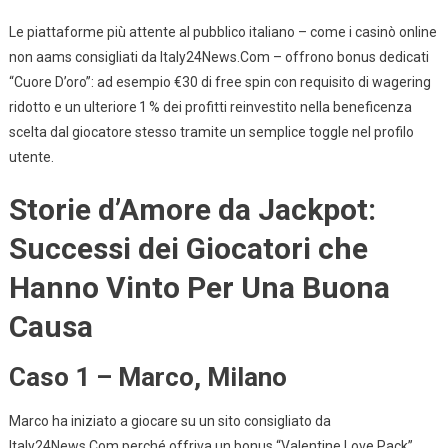
Le piattaforme più attente al pubblico italiano – come i casinò online
non aams consigliati da Italy24News.Com – offrono bonus dedicati
“Cuore D’oro”: ad esempio €30 di free spin con requisito di wagering
ridotto e un ulteriore 1 % dei profitti reinvestito nella beneficenza
scelta dal giocatore stesso tramite un semplice toggle nel profilo
utente.
Storie d’Amore da Jackpot:
Successi dei Giocatori che
Hanno Vinto Per Una Buona
Causa
Caso 1 – Marco, Milano
Marco ha iniziato a giocare su un sito consigliato da
Italy24News.Com perché offriva un bonus “Valentine Love Pack”.