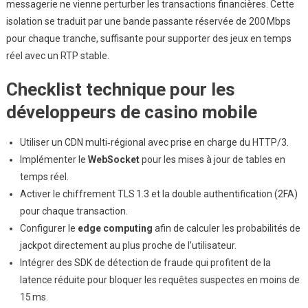
messagerie ne vienne perturber les transactions financières. Cette
isolation se traduit par une bande passante réservée de 200 Mbps
pour chaque tranche, suffisante pour supporter des jeux en temps
réel avec un RTP stable.
Checklist technique pour les
développeurs de casino mobile
Utiliser un CDN multi‑régional avec prise en charge du HTTP/3.
Implémenter le
WebSocket
pour les mises à jour de tables en
temps réel.
Activer le chiffrement TLS 1.3 et la double authentification (2FA)
pour chaque transaction.
Configurer le
edge computing
afin de calculer les probabilités de
jackpot directement au plus proche de l’utilisateur.
Intégrer des SDK de détection de fraude qui profitent de la
latence réduite pour bloquer les requêtes suspectes en moins de
15 ms.