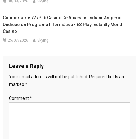
08/08/2026
Skying
Comportarse 777Pub Casino De Apuestas Inducir Amperio
Dedicación Programa Informático • ES Play Instantly Mond
Casino
25/07/2026
Skying
Leave a Reply
Your email address will not be published.
Required fields are
marked
*
Comment
*