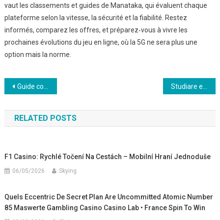
vaut les classements et guides de Manataka, qui évaluent chaque
plateforme selon la vitesse, la sécurité et la fiabilité. Restez
informés, comparez les offres, et préparez‑vous à vivre les
prochaines évolutions du jeu en ligne, où la 5G ne sera plus une
option mais la norme.
Post
Guide complet du casino en ligne : Tout ce que vous devez savoir avant de jouer
Studiare e Scommettere: Come i Casinò Online Rendono il Budget Studentesco più Amichevole
navigation
RELATED POSTS
F1 Casino: Rychlé Točení Na Cestách – Mobilní Hraní Jednoduše
06/05/2026
Skying
Quels Eccentric De Secret Plan Are Uncommitted Atomic Number
85 Maswerte Gambling Casino Casino Lab • France Spin To Win