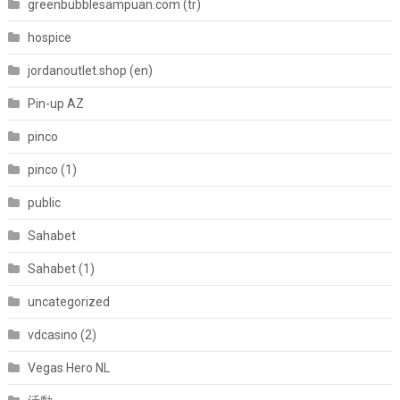
greenbubblesampuan.com (tr)
hospice
jordanoutlet.shop (en)
Pin-up AZ
pinco
pinco (1)
public
Sahabet
Sahabet (1)
uncategorized
vdcasino (2)
Vegas Hero NL