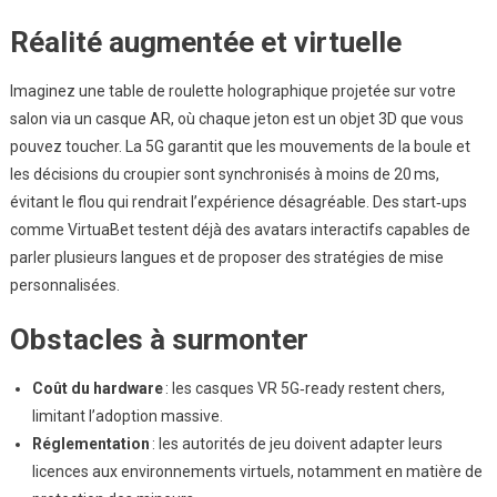
Réalité augmentée et virtuelle
Imaginez une table de roulette holographique projetée sur votre
salon via un casque AR, où chaque jeton est un objet 3D que vous
pouvez toucher. La 5G garantit que les mouvements de la boule et
les décisions du croupier sont synchronisés à moins de 20 ms,
évitant le flou qui rendrait l’expérience désagréable. Des start‑ups
comme VirtuaBet testent déjà des avatars interactifs capables de
parler plusieurs langues et de proposer des stratégies de mise
personnalisées.
Obstacles à surmonter
Coût du hardware
: les casques VR 5G‑ready restent chers,
limitant l’adoption massive.
Réglementation
: les autorités de jeu doivent adapter leurs
licences aux environnements virtuels, notamment en matière de