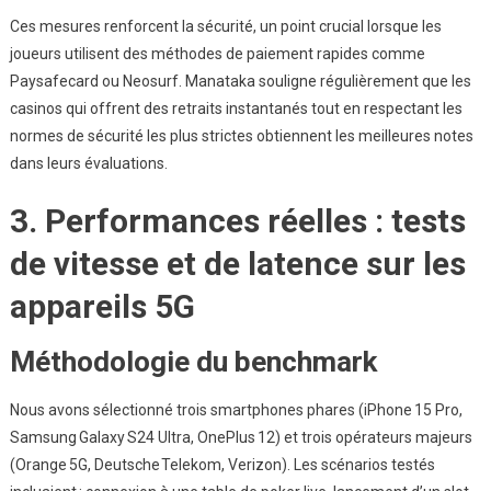
Ces mesures renforcent la sécurité, un point crucial lorsque les
joueurs utilisent des méthodes de paiement rapides comme
Paysafecard ou Neosurf. Manataka souligne régulièrement que les
casinos qui offrent des retraits instantanés tout en respectant les
normes de sécurité les plus strictes obtiennent les meilleures notes
dans leurs évaluations.
3. Performances réelles : tests
de vitesse et de latence sur les
appareils 5G
Méthodologie du benchmark
Nous avons sélectionné trois smartphones phares (iPhone 15 Pro,
Samsung Galaxy S24 Ultra, OnePlus 12) et trois opérateurs majeurs
(Orange 5G, Deutsche Telekom, Verizon). Les scénarios testés