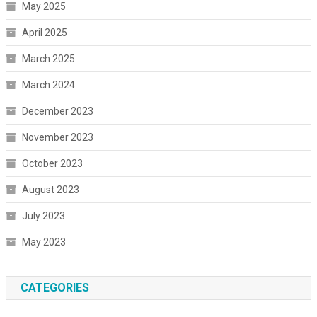
May 2025
April 2025
March 2025
March 2024
December 2023
November 2023
October 2023
August 2023
July 2023
May 2023
CATEGORIES