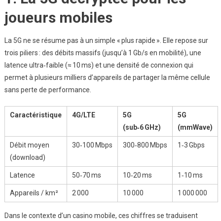
joueurs mobiles
La 5G ne se résume pas à un simple « plus rapide ». Elle repose sur
trois piliers : des débits massifs (jusqu’à 1 Gb/s en mobilité), une
latence ultra‑faible (≈ 10 ms) et une densité de connexion qui
permet à plusieurs milliers d’appareils de partager la même cellule
sans perte de performance.
Caractéristique
4G/LTE
5G
5G
(sub‑6 GHz)
(mmWave)
Débit moyen
30‑100 Mbps
300‑800 Mbps
1‑3 Gbps
(download)
Latence
50‑70 ms
10‑20 ms
1‑10 ms
Appareils / km²
2 000
10 000
1 000 000
Dans le contexte d’un casino mobile, ces chiffres se traduisent