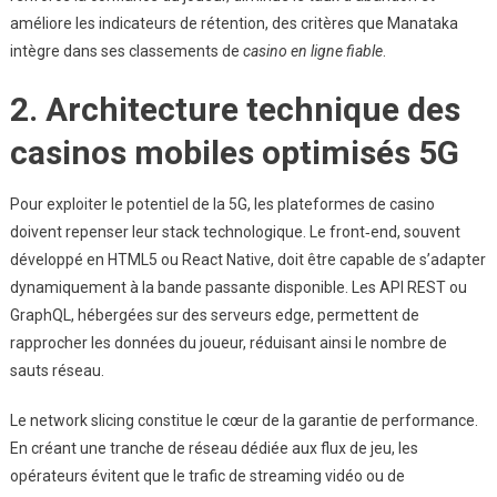
améliore les indicateurs de rétention, des critères que Manataka
intègre dans ses classements de
casino en ligne fiable
.
2. Architecture technique des
casinos mobiles optimisés 5G
Pour exploiter le potentiel de la 5G, les plateformes de casino
doivent repenser leur stack technologique. Le front‑end, souvent
développé en HTML5 ou React Native, doit être capable de s’adapter
dynamiquement à la bande passante disponible. Les API REST ou
GraphQL, hébergées sur des serveurs edge, permettent de
rapprocher les données du joueur, réduisant ainsi le nombre de
sauts réseau.
Le network slicing constitue le cœur de la garantie de performance.
En créant une tranche de réseau dédiée aux flux de jeu, les
opérateurs évitent que le trafic de streaming vidéo ou de