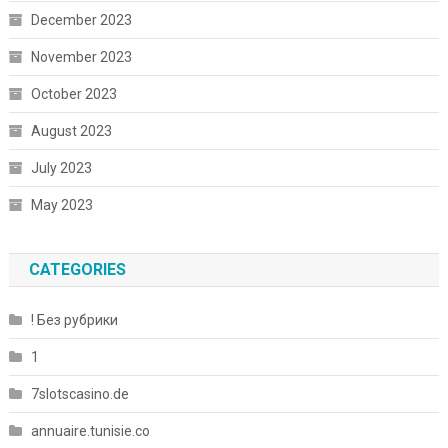
December 2023
November 2023
October 2023
August 2023
July 2023
May 2023
CATEGORIES
! Без рубрики
1
7slotscasino.de
annuaire.tunisie.co