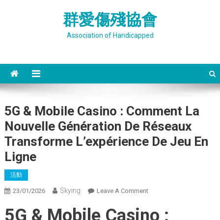
Skip
群愛傷殘協會
to
content
Association of Handicapped
5G & Mobile Casino : Comment La
Nouvelle Génération De Réseaux
Transforme L’expérience De Jeu En
Ligne
活動
Skying
On
23/01/2026
Leave A Comment
5G
5G & Mobile Casino :
&