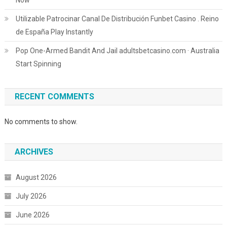
Now
Utilizable Patrocinar Canal De Distribución Funbet Casino . Reino
de España Play Instantly
Pop One-Armed Bandit And Jail adultsbetcasino.com · Australia
Start Spinning
RECENT COMMENTS
No comments to show.
ARCHIVES
August 2026
July 2026
June 2026