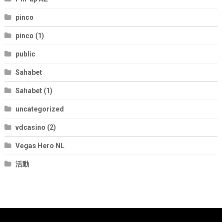
pinco
pinco (1)
public
Sahabet
Sahabet (1)
uncategorized
vdcasino (2)
Vegas Hero NL
活動