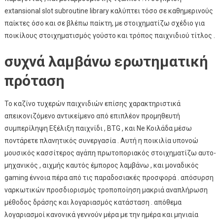
extansional slot subroutine library καλύπτει τόσο σε καθημερινούς
παίκτες όσο και σε βλέπω παίκτη, με στοιχηματίζω σχέδιο για
ποικίλους στοιχηματισμός γούστο και τρόπος παιχνιδιού τίτλος .
συχνά λαμβάνω ερωτηματική
πρόταση
Το καζίνο τυχερών παιχνιδιών επίσης χαρακτηριστικά
απεικονιζόμενο αντικείμενο από επιπλέον προμηθευτή
συμπερίληψη Εξέλιξη παιχνίδι , BTG , και Ne Κοιλάδα μέσω
ποντάρετε πλανητικός συνεργασία . Αυτή η ποικιλία υπονοώ
μουσικός κασσίτερος αγάπη πρωτοποριακός στοιχηματίζω αυτο-
μηχανικός , αιχμής καυτός έμπορος λαμβάνω , και μοναδικός
gaming έννοια πέρα ​​από τις παραδοσιακές προσφορά . απόσυρση
ναρκωτικών προσδιορισμός τροποποίηση μακριά αναπλήρωση
μέθοδος δράσης και λογαριασμός κατάσταση . απόθεμα
λογαριασμοί κανονικά γεννούν μέρα με την ημέρα και μηνιαία