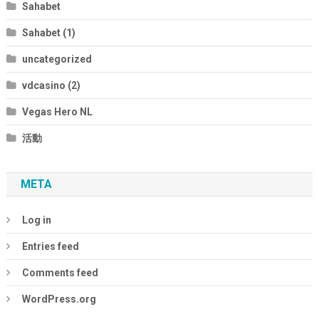
Sahabet
Sahabet (1)
uncategorized
vdcasino (2)
Vegas Hero NL
活動
META
Log in
Entries feed
Comments feed
WordPress.org