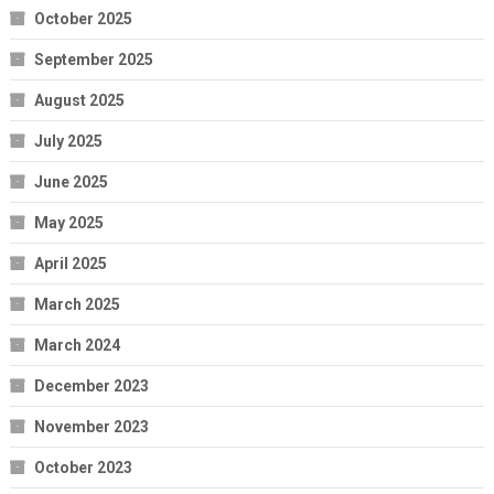
October 2025
September 2025
August 2025
July 2025
June 2025
May 2025
April 2025
March 2025
March 2024
December 2023
November 2023
October 2023