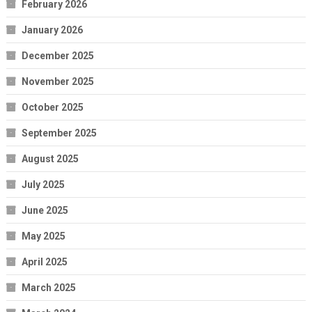
February 2026
January 2026
December 2025
November 2025
October 2025
September 2025
August 2025
July 2025
June 2025
May 2025
April 2025
March 2025