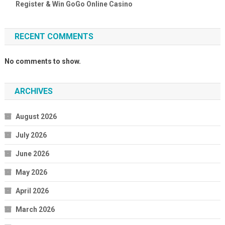
Register & Win GoGo Online Casino
RECENT COMMENTS
No comments to show.
ARCHIVES
August 2026
July 2026
June 2026
May 2026
April 2026
March 2026