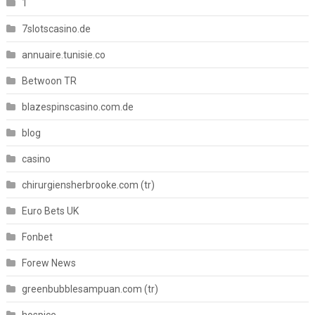
1
7slotscasino.de
annuaire.tunisie.co
Betwoon TR
blazespinscasino.com.de
blog
casino
chirurgiensherbrooke.com (tr)
Euro Bets UK
Fonbet
Forew News
greenbubblesampuan.com (tr)