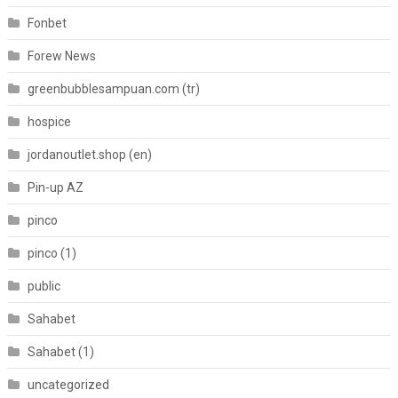
Fonbet
Forew News
greenbubblesampuan.com (tr)
hospice
jordanoutlet.shop (en)
Pin-up AZ
pinco
pinco (1)
public
Sahabet
Sahabet (1)
uncategorized