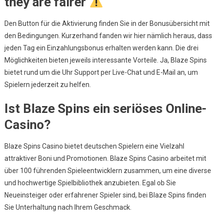
they are fairer
Den Button für die Aktivierung finden Sie in der Bonusübersicht mit
den Bedingungen. Kurzerhand fanden wir hier nämlich heraus, dass
jeden Tag ein Einzahlungsbonus erhalten werden kann. Die drei
Möglichkeiten bieten jeweils interessante Vorteile. Ja, Blaze Spins
bietet rund um die Uhr Support per Live-Chat und E-Mail an, um
Spielern jederzeit zu helfen.
Ist Blaze Spins ein seriöses Online-
Casino?
Blaze Spins Casino bietet deutschen Spielern eine Vielzahl
attraktiver Boni und Promotionen. Blaze Spins Casino arbeitet mit
über 100 führenden Spieleentwicklern zusammen, um eine diverse
und hochwertige Spielbibliothek anzubieten. Egal ob Sie
Neueinsteiger oder erfahrener Spieler sind, bei Blaze Spins finden
Sie Unterhaltung nach Ihrem Geschmack.