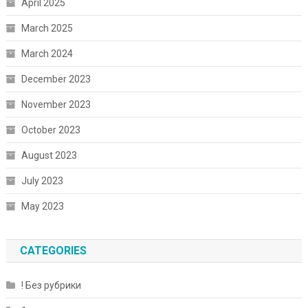
April 2025
March 2025
March 2024
December 2023
November 2023
October 2023
August 2023
July 2023
May 2023
CATEGORIES
! Без рубрики