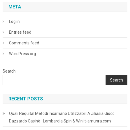
META
Log in
Entries feed
Comments feed
WordPress.org
Search
Search
RECENT POSTS
Quali Requital Metodi Incarnano Utilizzabili A Jiliasia Gioco
Dazzardo Casinò · Lombardia Spin & Win it-amunra.com