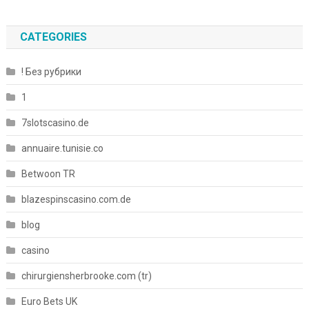
CATEGORIES
! Без рубрики
1
7slotscasino.de
annuaire.tunisie.co
Betwoon TR
blazespinscasino.com.de
blog
casino
chirurgiensherbrooke.com (tr)
Euro Bets UK