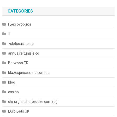
CATEGORIES
! Без рубрики
1
7slotscasino.de
annuaire.tunisie.co
Betwoon TR
blazespinscasino.com.de
blog
casino
chirurgiensherbrooke.com (tr)
Euro Bets UK