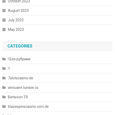
October 2023
August 2023
July 2023
May 2023
CATEGORIES
! Без рубрики
1
7slotscasino.de
annuaire.tunisie.co
Betwoon TR
blazespinscasino.com.de