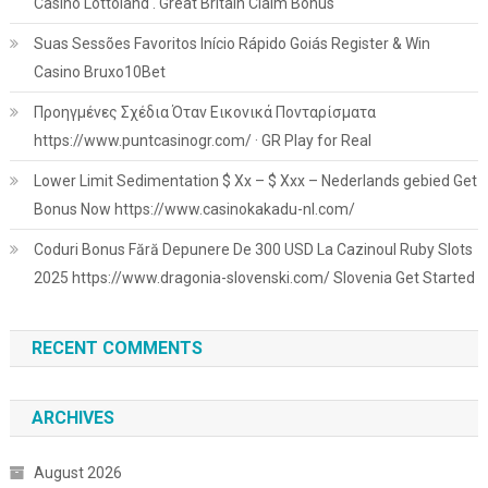
Casino Lottoland . Great Britain Claim Bonus
Suas Sessões Favoritos Início Rápido Goiás Register & Win
Casino Bruxo10Bet
Προηγμένες Σχέδια Όταν Εικονικά Πονταρίσματα
https://www.puntcasinogr.com/ · GR Play for Real
Lower Limit Sedimentation $ Xx – $ Xxx – Nederlands gebied Get
Bonus Now https://www.casinokakadu-nl.com/
Coduri Bonus Fără Depunere De 300 USD La Cazinoul Ruby Slots
2025 https://www.dragonia-slovenski.com/ Slovenia Get Started
RECENT COMMENTS
ARCHIVES
August 2026