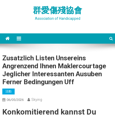
Skip
群愛傷殘協會
to
content
Association of Handicapped
Zusatzlich Listen Unsereins
Angrenzend Ihnen Maklercourtage
Jeglicher Interessanten Ausuben
Ferner Bedingungen Uff
活動
Skying
06/05/2026
Konkomitierend kannst Du