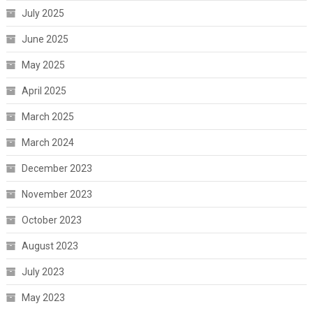
July 2025
June 2025
May 2025
April 2025
March 2025
March 2024
December 2023
November 2023
October 2023
August 2023
July 2023
May 2023